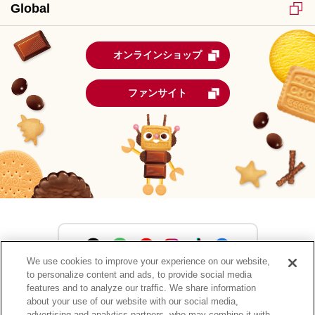
Global
オンラインショップ
ファンサイト
We use cookies to improve your experience on our website,
to personalize content and ads, to provide social media
森永製菓公式アカウント一覧
features and to analyze our traffic. We share information
about your use of our website with our social media,
advertising and analytics partners, who may combine it with