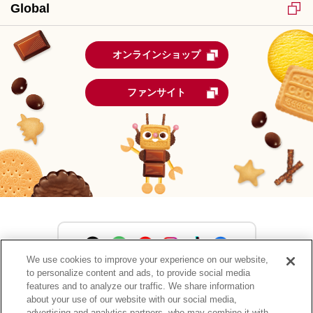
Global
オンラインショップ
ファンサイト
We use cookies to improve your experience on our website,
to personalize content and ads, to provide social media
森永製菓公式アカウント一覧
features and to analyze our traffic. We share information
about your use of our website with our social media,
advertising and analytics partners, who may combine it with