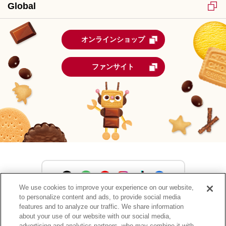
Global
オンラインショップ
ファンサイト
We use cookies to improve your experience on our website,
to personalize content and ads, to provide social media
森永製菓公式アカウント一覧
features and to analyze our traffic. We share information
about your use of our website with our social media,
advertising and analytics partners, who may combine it with