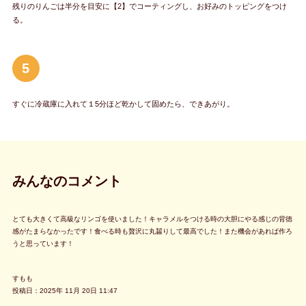
残りのりんごは半分を目安に【2】でコーティングし、お好みのトッピングをつけ
る。
5
すぐに冷蔵庫に入れて１5分ほど乾かして固めたら、できあがり。
みんなのコメント
とても大きくて高級なリンゴを使いました！キャラメルをつける時の大胆にやる感じの背徳
感がたまらなかったです！食べる時も贅沢に丸齧りして最高でした！また機会があれば作ろ
うと思っています！
すもも
投稿日：2025年 11月 20日 11:47