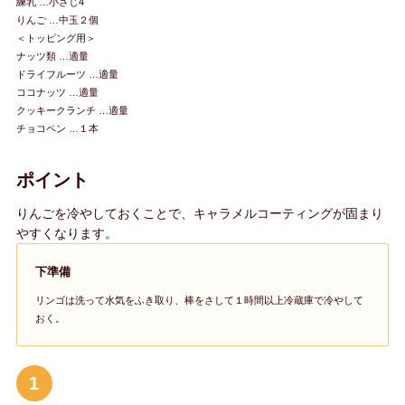
練乳 …小さじ4
りんご …中玉２個
＜トッピング用＞
ナッツ類 …適量
ドライフルーツ …適量
ココナッツ …適量
クッキークランチ …適量
チョコペン …１本
ポイント
りんごを冷やしておくことで、キャラメルコーティングが固まり
やすくなります。
下準備
リンゴは洗って水気をふき取り、棒をさして１時間以上冷蔵庫で冷やして
おく。
1