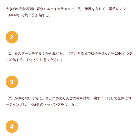
大きめの耐熱容器に森永ミルクキャラメル・牛乳・練乳を入れて、電子レンジ
（600W）で約１分加熱する。
2
【1】をスプーン等で良くかき混ぜる。 （溶けきるまで様子を見ながら10秒ずつ更
に加熱する。やけどに注意ください）
3
【2】が冷めないうちに、ひとつめのりんごの棒を持ち、回すようにして全体にコ
ーテイングし、お好みのトッピングをつける。
4