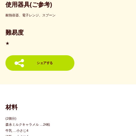
使用器具(ご参考)
耐熱容器、電子レンジ、スプーン
難易度
★
シェアする
材料
(2個分)
森永ミルクキャラメル …24粒
牛乳 …小さじ4