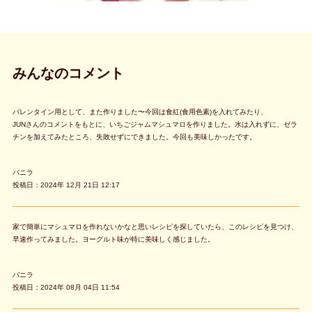
みんなのコメント
バレンタイン用として、また作りました〜今回は食紅(食用色素)を入れてみたり、
JUNさんのコメントをもとに、いちごジャムマシュマロを作りました。水は入れずに、ゼラ
チンを加えてみたところ、失敗せずにできました。今回も美味しかったです。
バニラ
投稿日：2024年 12月 21日 12:17
家で簡単にマシュマロを作れないかなと思いレシピを探していたら、このレシピを見つけ、
早速作ってみました。ヨーグルト味が特に美味しく感じました。
バニラ
投稿日：2024年 08月 04日 11:54