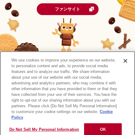
ファンサイト
We use cookies to improve your experience on our website,
to personalize content and ads, to provide social media
features and to analyze our traffic. We share information
about your use of our website with our social media,
advertising and analytics partners, who may combine it with
other information that you have provided to them or that they
森永製菓公式アカウント一覧
have collected from your use of their services. You have the
right to opt-out of our sharing information about you with our
サイトマップ
RSSの配信について
プライバシーポリシー
partners. Please click [Do Not Sell My Personal Information]
ウェブアクセシビリティ
ご利用規約
リンク
to customize your cookie settings on our website.
Cookie
Policy
Do Not Sell My Personal Information
OK
Copyright © MORINAGA & CO., LTD. All rights reserved.