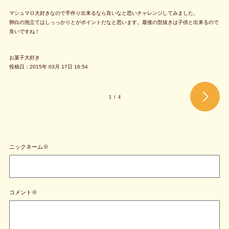
マシュマロ大好きなので手作り出来るなら良いなと思いチャレンジしてみました。
卵白の泡立てはしっっかりとがポイントだなと思います。最後の型抜きは子供と出来るので
良いですね！
お菓子大好き
投稿日：2015年 03月 17日 16:54
1
/
4
ニックネーム※
コメント※