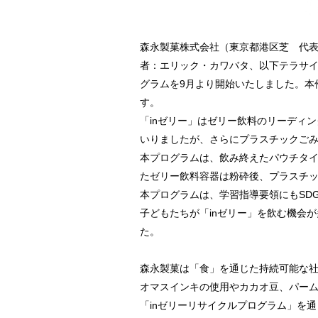
森永製菓株式会社（東京都港区芝 代表
者：エリック・カワバタ、以下テラサイ
グラムを9月より開始いたしました。本
す。
「inゼリー」はゼリー飲料のリーディ
いりましたが、さらにプラスチックご
本プログラムは、飲み終えたパウチタ
たゼリー飲料容器は粉砕後、プラスチ
本プログラムは、学習指導要領にもSD
子どもたちが「inゼリー」を飲む機会
た。
森永製菓は「食」を通じた持続可能な社
オマスインキの使用やカカオ豆、パー
「inゼリーリサイクルプログラム」を