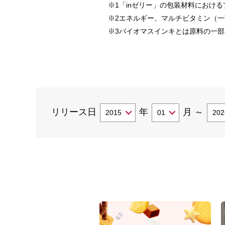
※1「inゼリー」の包装材料におけ
※2エネルギー、マルチビタミン（
※3バイオマスインキとは原料の一
リリース日
年
月
～