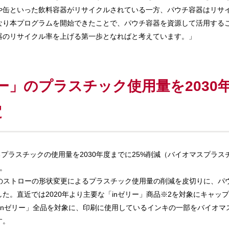
や缶といった飲料容器がリサイクルされている一方、パウチ容器はリサ
なり本プログラムを開始できたことで、パウチ容器を資源して活用する
器のリサイクル率を上げる第一歩となればと考えています。」
リー」のプラスチック使用量を2030
定
プラスチックの使用量を2030年度までに25%削減（バイオマスプラスチ
。
1年のストローの形状変更によるプラスチック使用量の削減を皮切りに、
た。直近では2020年より主要な「inゼリー」商品※2を対象にキャッ
inゼリー」全品を対象に、印刷に使用しているインキの一部をバイオマ
す。