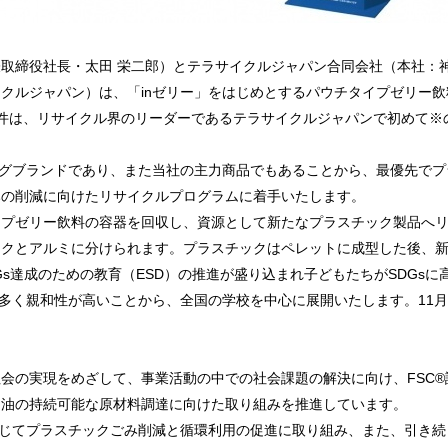
取締役社長・太田 栄二郎）とテラサイクルジャパン合同会社（本社：
クルジャパン）は、「inゼリー」をはじめとするパウチタイプゼリー
件は、リサイクル界のリーダーであるテラサイクルジャパンで初めて※
ングブランドであり、また当社の主力商品でもあることから、最優先で
みの削減に向けたリサイクルプログラムに着手いたします。
イプゼリー飲料の容器を回収し、資源として新たなプラスチック製品へ
ックとアルミに分けられます。プラスチックはペレットに成型した後、
Gs達成のための教育（ESD）の推進が盛り込まれ子どもたちがSDGs
が多く親和性が高いことから、全国の学校を中心に展開いたします。11月
会の実現をめざして、事業活動の中での社会課題の解決に向け、FSC
ム油の持続可能な原材料調達に向けた取り組みを推進しています。
通じてプラスチックごみ削減と循環利用の促進に取り組み、また、引き