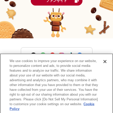
ファンサイト
We use cookies to improve your experience on our website,
to personalize content and ads, to provide social media
森永製菓公式アカウント一覧
features and to analyze our traffic. We share information
about your use of our website with our social media,
advertising and analytics partners, who may combine it with
other information that you have provided to them or that they
have collected from your use of their services. You have the
サイトマップ
RSSの配信について
プライバシーポリシー
right to opt-out of our sharing information about you with our
ウェブアクセシビリティ
ご利用規約
リンク
partners. Please click [Do Not Sell My Personal Information]
to customize your cookie settings on our website.
Cookie
Policy