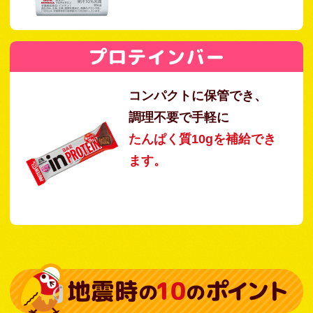
プロテインバー
コンパクトに保管でき、
調理不要で手軽に
たんぱく質10gを補給でき
ます。
地震時
10
ポイント
の
の