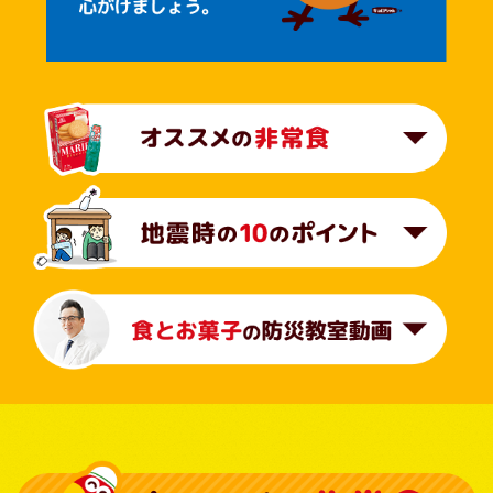
オス
地震
食と