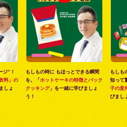
ージ”！
もしもの時に もほっとできる瞬間
もしも
飲料」の
を。「
ホットケーキの特徴とパック
知って
ましょ
クッキング
」を一緒に学びましょ
子の意
う！
びまし