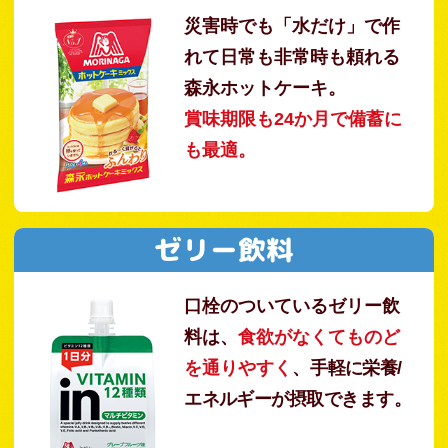
災害時でも「水だけ」で作
れて日常も非常時も頼れる
森永ホットケーキ。
賞味期限も24か月で備蓄に
も最適。
ゼリー飲料
口栓のついているゼリー飲
料は、
食欲がなくてものど
を
通りやすく
、
手軽に栄養/
エネルギーが摂取できます。