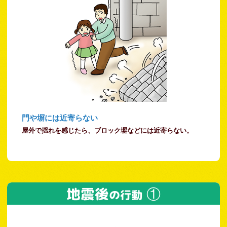
門や塀には近寄らない
屋外で揺れを感じたら、ブロック塀などには近寄らない。
地震後
①
の行動