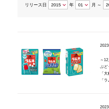
リリース日
年
月
～
202
～1
ぶど
「大
「ラ
202