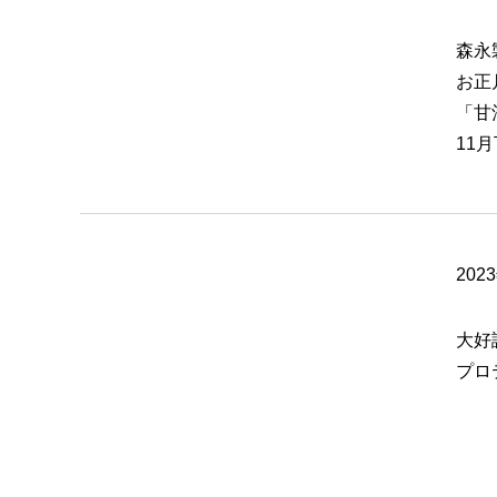
森永
お正
「甘
11
202
大好
プロ