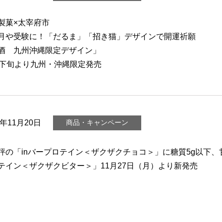
製菓×太宰府市
月や受験に！「だるま」「招き猫」デザインで開運祈願
酒 九州沖縄限定デザイン」
月下旬より九州・沖縄限定発売
3年11月20日
商品・キャンペーン
評の「inバープロテイン＜ザクザクチョコ＞」に糖質5g以下、甘
テイン＜ザクザクビター＞」11月27日（月）より新発売