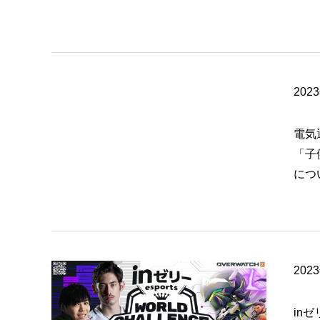
202
電気
「子
につ
202
inゼリ