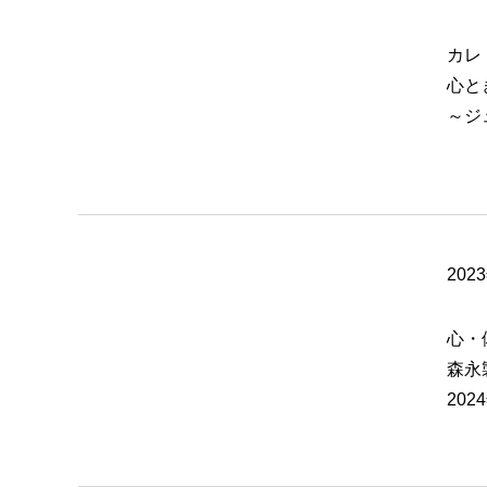
カレ
心と
～ジ
202
心・
森永
20