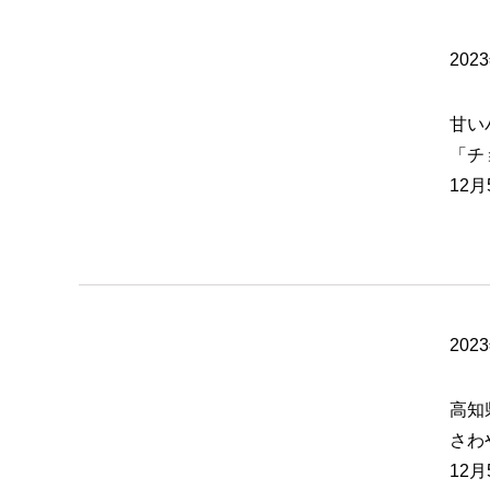
202
甘い
「チ
12
202
高知
さわ
12