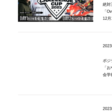
絶対
「O
12月
202
ポジ
「お
会学
202