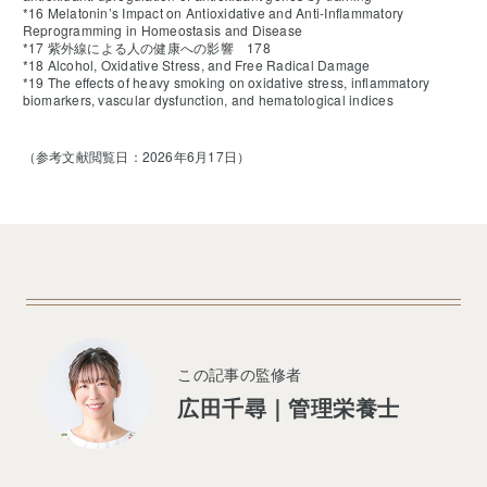
*16 Melatonin’s Impact on Antioxidative and Anti-Inflammatory
Reprogramming in Homeostasis and Disease
*17 紫外線による人の健康への影響 178
*18 Alcohol, Oxidative Stress, and Free Radical Damage
*19 The effects of heavy smoking on oxidative stress, inflammatory
biomarkers, vascular dysfunction, and hematological indices
（参考文献閲覧日：2026年6月17日）
この記事の監修者
広田千尋｜管理栄養士