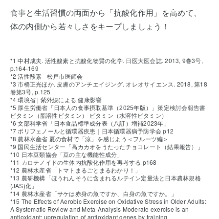
食事と生活習慣の両面から「抗酸化作用」を高めて、
体の内側から若々しさをキープしましょう！
*1 中村成夫. 活性酸素と抗酸化物質の化学. 日医大医会誌. 2013, 9巻3号,
p.164-169
*2 活性酸素 - 松戸市医師会
*3 市橋正光ほか. 皮膚のアンチエイジング. オレオサイエンス. 2018, 第18
巻第3号, p.125
*4 環境省 | 紫外線による 健康影響
*5 厚生労働省「日本人の食事摂取基準（2025年版）」策定検討会報告書
ビタミン（脂溶性ビタミン） ビタミン（水溶性ビタミン）
*6 文部科学省「日本食品標準成分表（八訂）増補2023年」
*7 ポリフェノールと循環器疾患｜日本循環器病予防学会 p12
*8 農林水産省 夏の食材で「涼」を感じよう＜フルーツ編＞
*9 国民生活センター「高カカオをうたったチョコレート（結果報告）」
*10 日本豆類協会「豆の主な機能性成分」
*11 カロテノイドの生体内抗酸化作用を再考する p168
*12 農林水産省「トマトまるごとまるわかり！」
*13 農研機構「ほうれんそうに含まれるルテイン定量法と日本農林規格
(JAS)化」
*14 農林水産省「サケは赤身の魚ですか、白身の魚ですか。」
*15 The Effects of Aerobic Exercise on Oxidative Stress in Older Adults:
A Systematic Review and Meta-Analysis Moderate exercise is an
antioxidant: upregulation of antioxidant genes by training