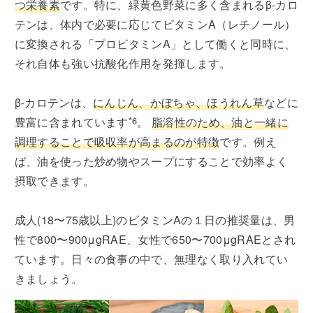
つ栄養素
です。特に、緑黄色野菜に多く含まれるβ-カロ
テンは、体内で必要に応じてビタミンA（レチノール）
に変換される「プロビタミンA」として働くと同時に、
それ自体も強い抗酸化作用を発揮します。
β-カロテンは、
にんじん、かぼちゃ、ほうれん草
などに
豊富に含まれています
*6
。
脂溶性のため、油と一緒に
調理することで吸収率が高まるのが特徴
です。例え
ば、油を使った炒め物やスープにすることで効率よく
摂取できます。
成人(18〜75歳以上)のビタミンAの１日の推奨量は、男
性で800〜900μgRAE、女性で650〜700μgRAEとされ
ています。日々の食事の中で、無理なく取り入れてい
きましょう。