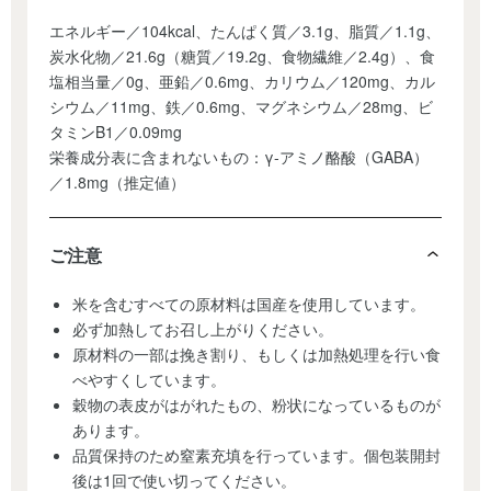
エネルギー／104kcal、たんぱく質／3.1g、脂質／1.1g、
炭水化物／21.6g（糖質／19.2g、食物繊維／2.4g）、食
塩相当量／0g、亜鉛／0.6mg、カリウム／120mg、カル
シウム／11mg、鉄／0.6mg、マグネシウム／28mg、ビ
タミンB1／0.09mg
栄養成分表に含まれないもの：γ-アミノ酪酸（GABA）
／1.8mg（推定値）
ご注意
米を含むすべての原材料は国産を使用しています。
必ず加熱してお召し上がりください。
原材料の一部は挽き割り、もしくは加熱処理を行い食
べやすくしています。
穀物の表皮がはがれたもの、粉状になっているものが
あります。
品質保持のため窒素充填を行っています。個包装開封
後は1回で使い切ってください。