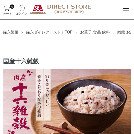
0
カート
ログイン
森永製菓
森永ダイレクトストアTOP
お菓子 食品 飲料
雑穀 お
国産十六雑穀