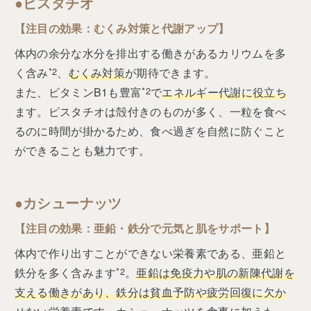
●ピスタチオ
【注目の効果：むくみ対策と代謝アップ】
体内の余分な水分を排出する働きがあるカリウムを多
く含み
*2
、
むくみ対策
が期待できます。
また、ビタミンB1も豊富
*2
で
エネルギー代謝に役立ち
ます。ピスタチオは殻付きのものが多く、一粒を食べ
るのに時間が掛かるため、食べ過ぎを自然に防ぐこと
ができることも魅力です。
●カシューナッツ
【注目の効果：亜鉛・鉄分で元気と肌をサポート】
体内で作り出すことができない栄養素である、亜鉛と
鉄分を多く含みます
*2
。
亜鉛は免疫力や肌の新陳代謝を
支える働きがあり、鉄分は貧血予防や疲労回復に欠か