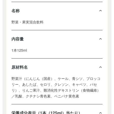
名称
野菜・果実混合飲料
内容量
1本125ml
原材料名
野菜汁（にんじん（国産）、ケール、青シソ、ブロッコ
リー、あしたば、セロリ、クレソン、キャベツ、パセ
リ）、りんご果汁、難消化性デキストリン（食物繊維）
／乳酸、クチナシ青色素、ベニバナ黄色素
栄養成分表示（1本（125ml）当たり）