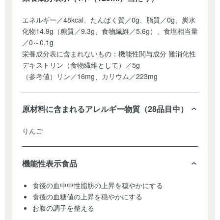
エネルギー／48kcal、たんぱく質／0g、脂質／0g、炭水
化物14.9g（糖質／9.3g、食物繊維／5.6g）、食塩相当量
／0～0.1g
栄養成分表に含まれないもの：機能性関与成分 難消化性
デキストリン（食物繊維として）／5g
（参考値）リン／16mg、カリウム／223mg
原材料に含まれるアレルギー物質（28品目中）
りんご
機能性表示食品
食後の血中中性脂肪の上昇を穏やかにする
食後の血糖値の上昇を穏やかにする
お腹の調子を整える