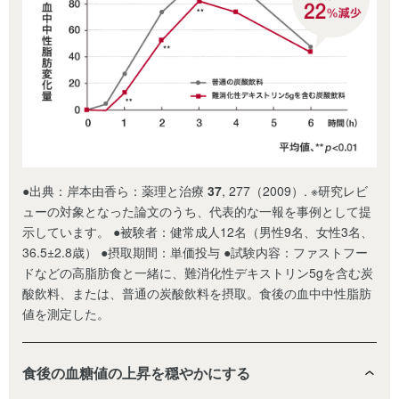
●出典：岸本由香ら：薬理と治療
37
, 277（2009）. ※研究レビ
ューの対象となった論文のうち、代表的な一報を事例として提
示しています。 ●被験者：健常成人12名（男性9名、女性3名、
36.5±2.8歳） ●摂取期間：単価投与 ●試験内容：ファストフー
ドなどの高脂肪食と一緒に、難消化性デキストリン5gを含む炭
酸飲料、または、普通の炭酸飲料を摂取。食後の血中中性脂肪
値を測定した。
食後の血糖値の上昇を穏やかにする