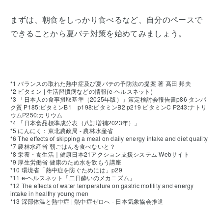
まずは、朝食をしっかり食べるなど、自分のペースで
できることから夏バテ対策を始めてみましょう。
*1 バランスの取れた熱中症及び夏バテの予防法の提案 著 髙田 邦夫
*2 ビタミン | 生活習慣病などの情報(e-ヘルスネット)
*3 「日本人の食事摂取基準（2025年版）」策定検討会報告書p86 タンパ
ク質 P185:ビタミンB1 p198:ビタミンB2 p219 ビタミンC P243:ナトリ
ウムP250:カリウム
*4 「日本食品標準成分表（八訂増補2023年）」
*5 にんにく：東北農政局 - 農林水産省
*6 The effects of skipping a meal on daily energy intake and diet quality
*7 農林水産省 朝ごはんを食べないと？
*8 栄養・食生活｜健康日本21アクション支援システム Webサイト
*9 厚生労働省 健康のため水を飲もう講座
*10 環境省「熱中症を防ぐためには」p29
*11 e-ヘルスネット「二日酔いのメカニズム」
*12 The effects of water temperature on gastric motility and energy
intake in healthy young men
*13 深部体温と熱中症 | 熱中症ゼロへ - 日本気象協会推進