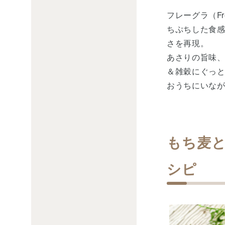
フレーグラ（F
ちぷちした食感
さを再現。
あさりの旨味、
＆雑穀にぐっ
おうちにいな
もち麦
シピ