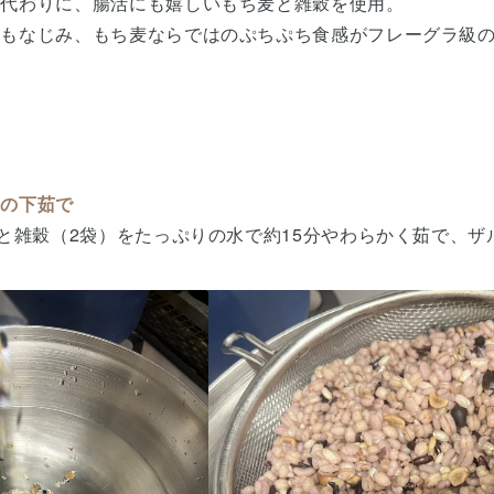
の代わりに、腸活にも嬉しいもち麦と雑穀を使用。
にもなじみ、もち麦ならではのぷちぷち食感がフレーグラ級
穀の下茹で
）と雑穀（2袋）をたっぷりの水で約15分やわらかく茹で、ザ