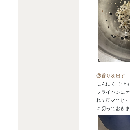
②香りを出す
にんにく（1か
フライパンにオ
れて弱火でじ
に切っておき