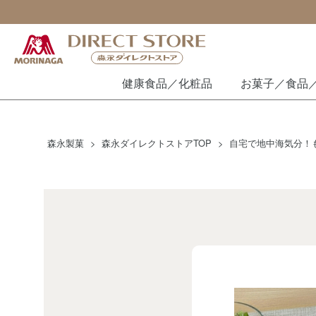
健康食品／化粧品
お菓子／食品
森永製菓
森永ダイレクトストアTOP
自宅で地中海気分！