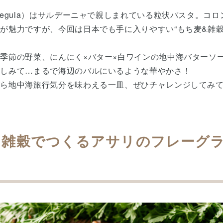
regula）はサルデーニャで親しまれている粒状パスタ。コ
が魅力ですが、今回は日本でも手に入りやすい“もち麦&雑穀
季節の野菜、にんにく×バター×白ワインの地中海バターソ
としみて…まるで海辺のバルにいるような華やかさ！
がら地中海旅行気分を味わえる一皿、ぜひチャレンジしてみ
と雑穀でつくるアサリのフレーグ