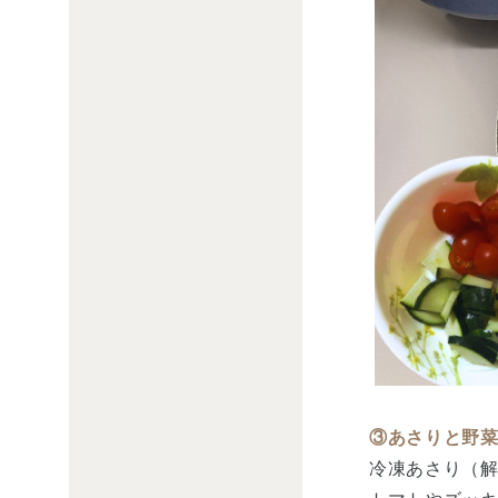
③あさりと野
冷凍あさり（解