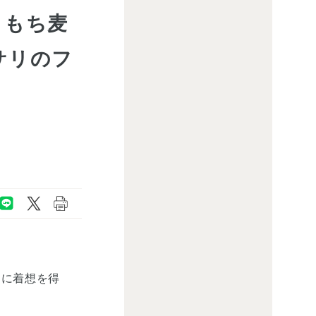
！もち麦
サリのフ
」に着想を得