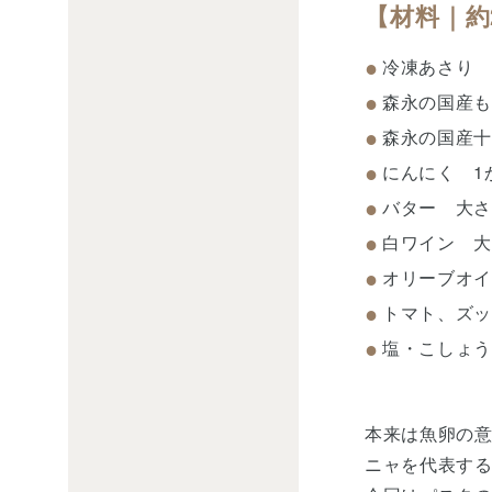
【材料｜約
冷凍あさり 5
森永の国産も
森永の国産十
にんにく 1
バター 大さ
白ワイン 大
オリーブオイ
トマト、ズッ
塩・こしょう
本来は魚卵の
ニャを代表す