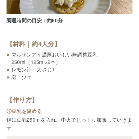
調理時間の目安：約60分
【材料｜約4人分】
マルサンアイ濃厚おいしい無調整豆乳
250ml（125ml×2本）
レモン汁 大さじ1
塩 少々
【作り方】
①豆乳を温める
鍋に豆乳250mlを入れ、中火でじっくり加熱していきま
す。