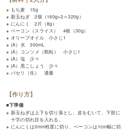
もち麦 15g
新玉ねぎ 2個（160g×2＝320g）
にんにく 2片（8g）
ベーコン（スライス） 4枚（30g）
オリーブオイル 小さじ1
(A）水 300mL
(A）コンソメ（顆粒） 小さじ1
(A）塩 少々
(A）黒こしょう 少々
パセリ（生） 適量
【作り方】
■下準備
新玉ねぎは上下を切り落とし、皮をむいて、下部に
十字の切れ目を入れる。
にんにくは3mm程度に切り、ベーコンは1cm幅に切