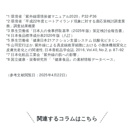
*1 環境省「紫外線環境保健マニュアル2020」P32-P36
*2 環境省「平成22年度ヒートアイランド現象に対する適応策検討調査業
務」調査結果概要
*3 厚生労働省「日本人の食事摂取基準（2025年版）策定検討会報告書」
*4 日本食品標準成分表2020年版（八訂）
*5 厚生労働省「健康日本21アクション支援システム 抗酸化ビタミン」
*6 山羽宏行ほか. 紫外線による真皮線維芽細胞における 小胞体機能変化と
皮膚光老化との関連性. 日本香粧品学会誌. 2016, Vol.40, No.2, p. 87–92
*7 日本化粧品工業会「紫外線の肌への影響」
*8 国立健康・栄養研究所「『健康食品』の素材情報データベース」
（参考文献閲覧日：2025年4月22日）
関連するコラムはこちら