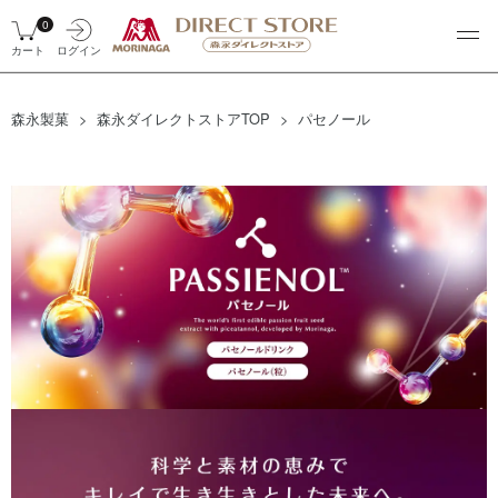
0
カート
ログイン
森永製菓
森永ダイレクトストアTOP
パセノール