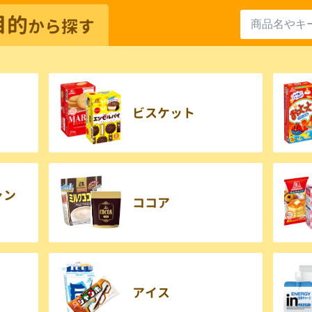
目的
から探す
ビスケット
ャン
ココア
アイス