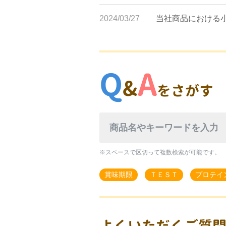
2024/03/27
当社商品における
Q
A
&
をさがす
※スペースで区切って複数検索が可能です。
賞味期限
ＴＥＳＴ
プロテイ
よくいただくご質