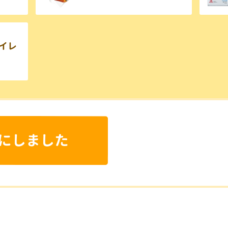
イレ
にしました
に