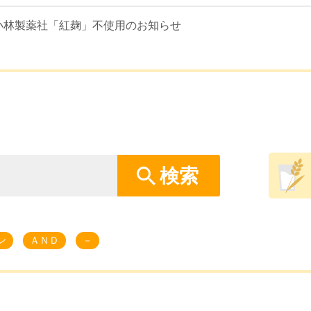
小林製薬社「紅麹」不使用のお知らせ
ン
ＡＮＤ
－
問