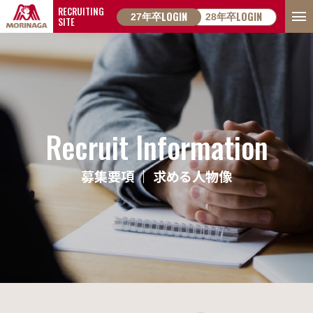
ページの本文へ
RECRUITING
LOGIN
LOGIN
27年卒
28年卒
SITE
ABOUT US
Recruit Information
早わかり！森永製菓
募集要項 ｜ 求める人物像
メッセージ
2030ビジョンについて
私たちの考え方
森永製菓の歴史