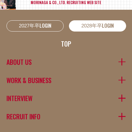
MORINAGA & CO., LTD. RECRUITING WEB SITE
LOGIN
LOGIN
2027年卒
2028年卒
TOP
ABOUT US
WORK & BUSINESS
INTERVIEW
RECRUIT INFO