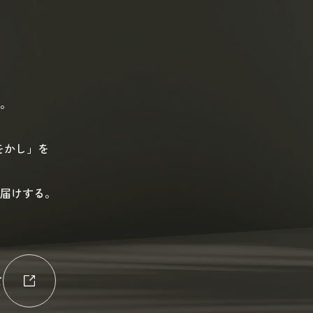
。
をかし」を
届けする。
て