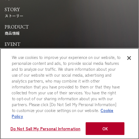
STORY
ストーリー
PRODUCT
商品情報
EVENT
イベント
We use cookies to improve your experience on our website, to
STORE・SHOP
personalize content and ads, to provide social media features
ショップ
and to analyze our traffic. We share information about your
use of our website with our social media, advertising and
analytics partners, who may combine it with other
information that you have provided to them or that they have
collected from your use of their services. You have the right
to opt-out of our sharing information about you with our
プライバシーポリシー
ご利用規約
partners. Please click [Do Not Sell My Personal Information]
to customize your cookie settings on our website.
Cookie
Policy
Do Not Sell My Personal Information
OK
Copyright © MORINAGA & CO., LTD. All rights reserved.