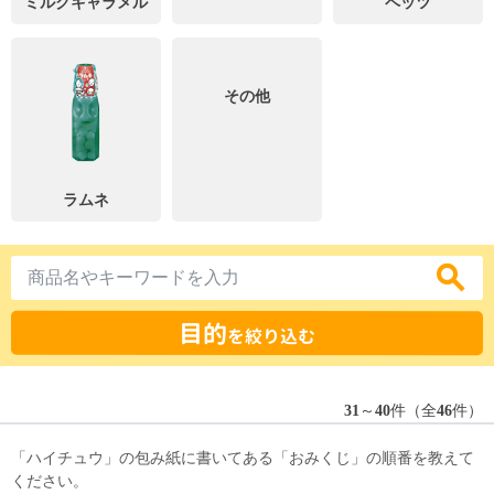
ミルクキャラメル
ペッツ
その他
ラムネ
目的
を絞り込む
31
～
40
件（全
46
件）
「ハイチュウ」の包み紙に書いてある「おみくじ」の順番を教えて
ください。