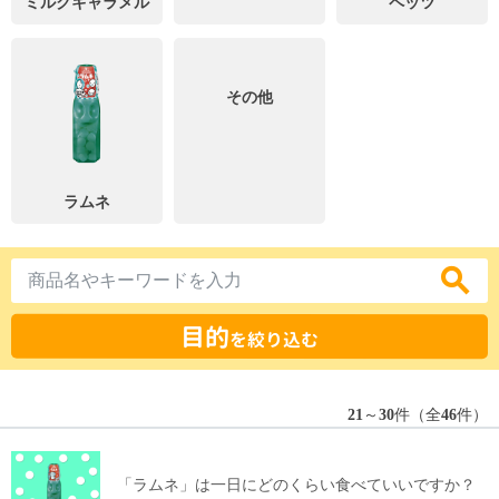
ミルクキャラメル
ペッツ
その他
ラムネ
目的
を絞り込む
21
～
30
件（全
46
件）
「ラムネ」は一日にどのくらい食べていいですか？