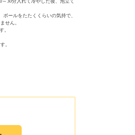
0～30分入れて冷やした後、泡立て
ち、ボールをたたくくらいの気持で、
ちません。
す。
ます。