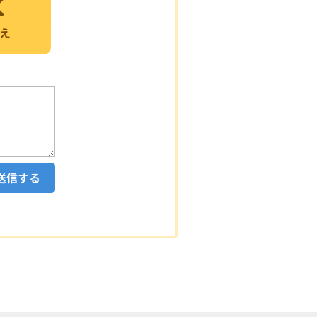
え
送信する