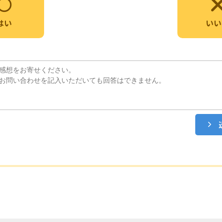
いい
はい