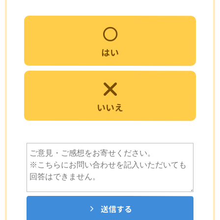
はい
いいえ
送信する