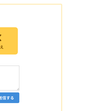
え
送信する