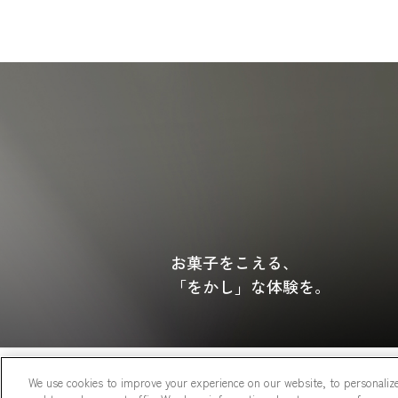
お菓子をこえる、
「をかし」な体験を。
We use cookies to improve your experience on our website, to personalize
プライバシーポリシー
ご利用規約