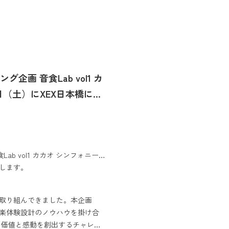
ング企画 音食Lab vol1 カ
1日（土）にXEX日本橋にて
Lab vol1 カカオ シンフォニー
たします。
索」に取り組んできました。本企画
音楽体験設計のノウハウを掛け合
い価値と感動を創出するチャレン