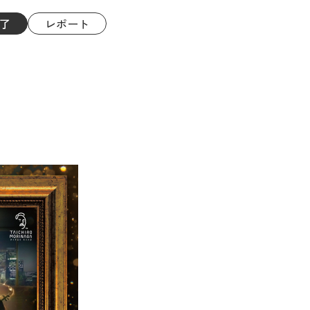
了
レポート