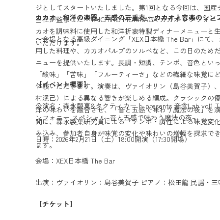
ジとしてスタートいたしました。第1回となる今回は、国産
カカオ、和洋の楽器、五感の三重奏 〜カカオと音楽のシン
当社が監修した「TAICHIRO MORINAGA カカオ シンフ
カオを調味料に使用した和洋折衷特製ディナーメニューと
〜
会場となる高級ダイニング「XEX日本橋 The Bar」に
いただけます。
用した料理や、カカオパルプのソルベなど、この日のため
ニューを提供いたします。長調・短調、テンポ、音色とい
「酸味」「苦味」「フルーティーさ」などの繊細な味覚に
【イベント概要】
体験いただきます。演奏は、ヴァイオリン（島谷美賀子）
村滉己）による異なる響きが楽しめる編成。クラシックの
公演名：森永製菓&タクティカート presents 音食Lab vol1 TA
洋の味わいを融合させ、「音と五感で味わう魔法の夜」を
ンフォニー スペシャル–音と五感で味わう魔法の夜–
間に、森永製菓研究員による「テンポ・調性による味覚変
み込み、参加者自身が味覚の変化や味わいの増幅を探求で
日時：2026年2月21日（土）18:00開演（17:30開場）
ます。
会場：XEX日本橋 The Bar
出演：ヴァイオリン：島谷美賀子 ピアノ：松田龍 民謡・三
【チケット】