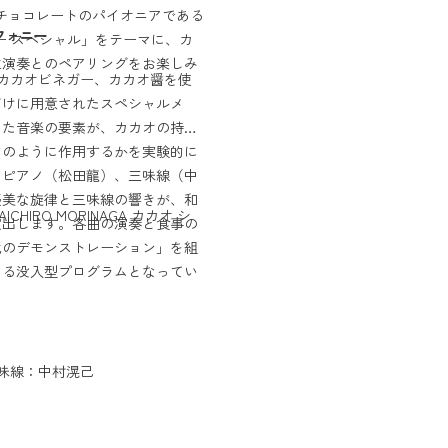
チョコレートのパイオニアである
フォニー
ォニー スペシャル」をテーマに、カ
生演奏とのペアリングをお楽しみ
て、カカオビネガー、カカオ醤を使
だけに用意されたスペシャルメ
った音楽の要素が、カカオの持つ
どのように作用するかを実験的に
、ピアノ（松田龍）、三味線（中
優美な旋律と三味線の響きが、和
ICHIRO MORINAGA カカオ シ
演出します。各曲の演奏と食事の
化のデモンストレーション」を組
きる没入型プログラムとなってい
味線：中村滉己