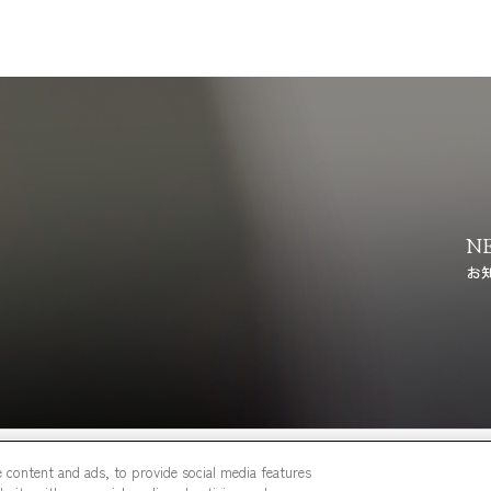
N
お
 content and ads, to provide social media features