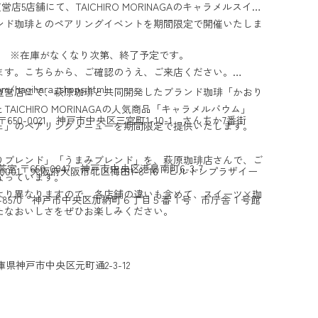
店5店舗にて、TAICHIRO MORINAGAのキャラメルスイー
ンド珈琲とのペアリングイベントを期間限定で開催いたしま
日） ※在庫がなくなり次第、終了予定です。
ます。こちらから、ご確認のうえ、ご来店ください。
om/hagihara_shops.html
直営店にて、萩原珈琲と共同開発したブランド珈琲「かおり
ICHIRO MORINAGAの人気商品「キャラメルバウム」
50-0021 神戸市中央区三宮町1-10-1 さんちか7番街
ェ」のペアリングメニューを期間限定で提供いたします。
りブレンド」「うまみブレンド」を、萩原珈琲店さんで、ご
 〒650-0047 神戸市中央区港島南町6-3-7
-0001 大阪府大阪市北区梅田1-8-16 ヒルトンプラザイー
なっています。
より異なりますので、各店舗の違いも含めて、スイーツ×珈
50-8570 神戸市中央区加納町６丁目５番１号 市庁舎１号館
たなおいしさをぜひお楽しみください。
兵庫県神戸市中央区元町通2-3-12