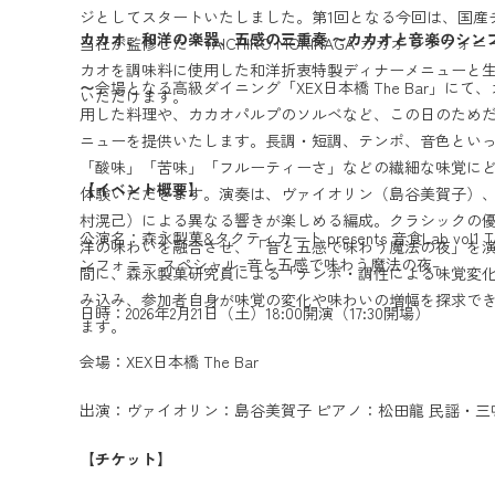
ジとしてスタートいたしました。第1回となる今回は、国産
カカオ、和洋の楽器、五感の三重奏 〜カカオと音楽のシン
当社が監修した「TAICHIRO MORINAGA カカオ シンフ
カオを調味料に使用した和洋折衷特製ディナーメニューと
〜
会場となる高級ダイニング「XEX日本橋 The Bar」に
いただけます。
用した料理や、カカオパルプのソルベなど、この日のため
ニューを提供いたします。長調・短調、テンポ、音色とい
「酸味」「苦味」「フルーティーさ」などの繊細な味覚に
【イベント概要】
体験いただきます。演奏は、ヴァイオリン（島谷美賀子）
村滉己）による異なる響きが楽しめる編成。クラシックの
公演名：森永製菓&タクティカート presents 音食Lab vol1 TA
洋の味わいを融合させ、「音と五感で味わう魔法の夜」を
ンフォニー スペシャル–音と五感で味わう魔法の夜–
間に、森永製菓研究員による「テンポ・調性による味覚変
み込み、参加者自身が味覚の変化や味わいの増幅を探求で
日時：2026年2月21日（土）18:00開演（17:30開場）
ます。
会場：XEX日本橋 The Bar
出演：ヴァイオリン：島谷美賀子 ピアノ：松田龍 民謡・三
【チケット】