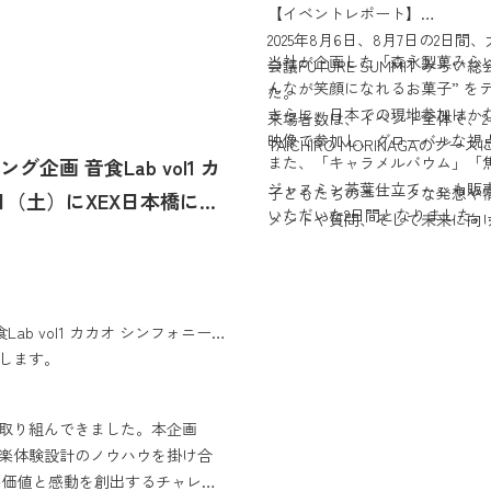
【イベントレポート】
2025年8月6日、8月7日の2
当社が企画した「森永製菓みら
会議FUTURE SUMMIT みらい
んなが笑顔になれるお菓子” を
た。
さらに、日本での現地参加はかな
来場者数は、イベント全体で、2
映像で参加し、グローバルな視
TAICHIRO MORINAGA
また、「キャラメルバウム」「
ング企画 音食Lab vol1 カ
ジャスミン茶葉仕立て～」も販売し、
子どもたちのユニークな発想や
1日（土）にXEX日本橋にて
いただいた2日間となりました。
メントや質問、そして未来に向
最優秀賞は、「私たちが考える
未来を担うこどもたちと共に「お
こちらのアイデアは、
MORINAGAにとっても大変意
・病気がちな人でも安心して食
Lab vol1 カカオ シンフォニー
TAICHIRO MORINAGA
・食糧不足に苦しむこどもたち
たします。
する新しい体験をお届けしてま
など、現代の社会課題を「お菓
次回のイベントにもぜひご期待
索」に取り組んできました。本企画
TAICHIRO MORINAGA
音楽体験設計のノウハウを掛け合
テーマに、３つの香り（森、南
い価値と感動を創出するチャレン
はじめるマリンバ、さざ波ビーチ、不