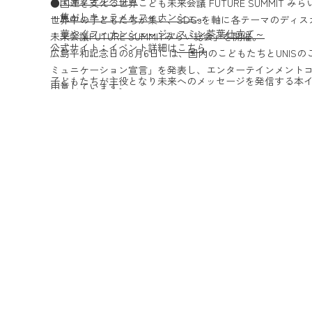
●国連を支える世界こども未来会議 FUTURE SUMMIT みら
・
焦がしキャラメルフィナンシェ
世界中の子どもたちが集い、SDGsを軸に各テーマのディ
・
華やぐフィナンシェ～ジャスミン茶葉仕立て～
未来会議FUTURE SUMMITみらい総会」を開催。
公式サイト：イベント詳細は
こちら
広島平和記念日の8月6日には、国内のこどもたちとUNIS
ミュニケーション宣言」を発表し、エンターテインメント
子どもたちが主役となり未来へのメッセージを発信する本
用意しています。
まいります。
みなさまのご参加をお待ちしております。
こどもまんなか社会の実現に向けて、こどもが大人社会や
る、こどもが主役のプロジェクトイベントになります。
～3つのテーマをもとに世界のこどもたちが「平和で豊かな
〈テーマ〉
①「未来を良くするために、お金でできることを考えよう」
会社
②「まだない未来の仕事を考えよう」 ／ 株式会社マイナビ
③「世界中のみんなが笑顔になれるお菓子を考えよう」 ／
【イベント概要】