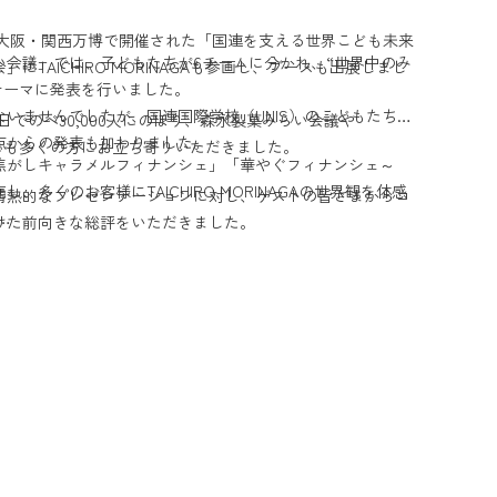
日間、大阪・関西万博で開催された「国連を支える世界こども未来
い会議」では、子どもたちが6チームに分かれ、“世界中のみ
総会」にTAICHIRO MORINAGAも参画し、ブースも出展しまし
テーマに発表を行いました。
いませんでしたが、国連国際学校（UNIS）のこどもたちも
日でのべ30,000人にのぼり、森永製菓みらい会議や
点からの発表も加わりました。
のブースにも多くの方にお立ち寄りいただきました。
焦がしキャラメルフィナンシェ」「華やぐフィナンシェ～
多くのお客様にTAICHIRO MORINAGAの世界観を体感
情熱的なプレゼンテーションに対し、ゲストの皆さまからコ
けた前向きな総評をいただきました。
未来のお菓子」が受賞しました。
菓子」を通じた笑顔のあり方を考える時間は、TAICHIRO
義深いものとなりました。
べられるチョコレート
（タイチロウモリナガ）はこれからも、お菓子を通じて日常を豊かに
を救うチョコレート
いります。
子」で解決しようとするものでした。
ください。
のブースでは、音楽と香りとお菓子が織りなす「をかし」な体験を
国、海）と6つの曲（木漏れ日、雷と霧、楽園トロピカル、
思議な深海）を組み合わせて、TAICHIRO MORINAGA