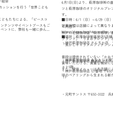
い総会
6月1日(日)より、萩原珈琲㈱の直営
スカッションを行う「世界こども
ツと萩原珈琲のオリジナルブレ
す。
のこどもたちによる、「ピースコ
■日時：6/1（日）～6/29（
コンテンツやイベントブースもご
営業時間は店舗によって異なり
＜内容＞
イベントに、弊社も一緒に歩んで
https://www.hagihara-coffee.c
神戸の老舗珈琲店「萩原珈琲」
■場所：萩原珈琲㈱直営店5店舗
ブランド」「うまみブレンド」とTA
・神戸萩原珈琲店 さんちか店 〒6
世界に向けたメッセージを発信す
「焦がしキャラメルフィナンシ
普段は提供されていない「かお
・神戸萩原珈琲店 みなとじま喫茶室
・神戸萩原珈琲店 梅田店 〒530
世界」について語り合う場～
賞味いただける、貴重な機会に
スト5階
また、提供メニューは各店舗に
・神戸萩原珈琲店 127番地 〒6
琲のペアリングから生まれる新
１F
 ／ 野村ホールディングス株式
・元町サントス 〒650-0022 
 森永製菓株式会社