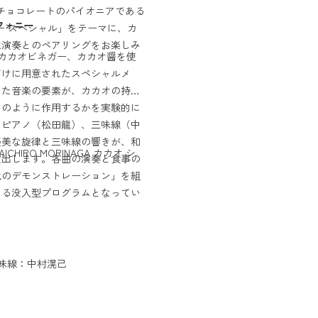
チョコレートのパイオニアである
のキャラメルバウムを味わって
フォニー
ォニー スペシャル」をテーマに、カ
生演奏とのペアリングをお楽しみ
て、カカオビネガー、カカオ醤を使
視覚・聴覚・嗅覚・味覚・触覚
だけに用意されたスペシャルメ
「音楽と香りに包まれながら味
った音楽の要素が、カカオの持つ
「自宅での食事でも、ぜひ応用
どのように作用するかを実験的に
「他の食体験で、もう一度この
、ピアノ（松田龍）、三味線（中
「五感を刺激される体験そのも
優美な旋律と三味線の響きが、和
た。」
ICHIRO MORINAGA カカオ シ
演出します。各曲の演奏と食事の
といった嬉しいご感想をいただ
化のデモンストレーション」を組
きる没入型プログラムとなってい
味線：中村滉己