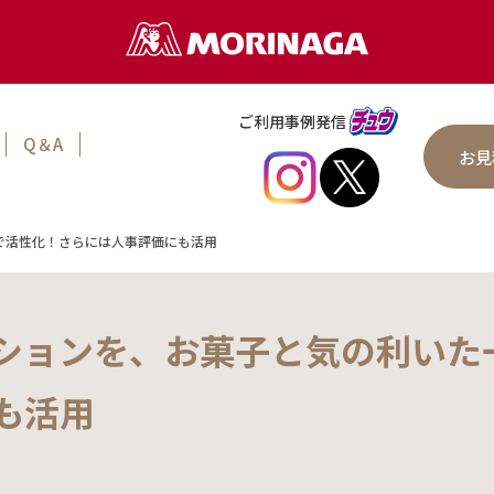
ご利用事例発信
Q＆A
お見
で活性化！さらには人事評価にも活用
ションを、お菓子と気の利いた
も活用