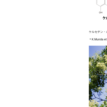
ケルセチン・
＊K.Murota et 