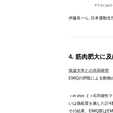
マウスにおける
伊藤良一ら, 日本運動生理学雑誌
4. 筋肉肥大に
筑波大学との共同研究
EMIQの摂取による動
＜in vivo １＞
ICR雄性
いは偽処置を施した計4
その結果、EMIQ群は