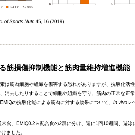
oc. of Sports Nutr.
45, 16 (2019)
による筋損傷抑制機能と筋肉量維持増進機能
素は筋肉細胞や組織を傷害する恐れがありますが、抗酸化活性の
、消去したりすることで細胞や組織を守り、筋肉の正常な正常
EMIQの抗酸化能による筋肉に対する効果について、
in vivo
レ
通常食、EMIQ0.2％配合食の2群に分け、週に1回10週間、遊泳によ
かけました。