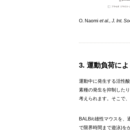
O. Naomi
et al., J. Int. S
3. 運動負荷
運動中に発生する活性酸
素種の発生を抑制したり
考えられます。そこで、
BALB/c雄性マウスを、
で限界時間まで遊泳)を