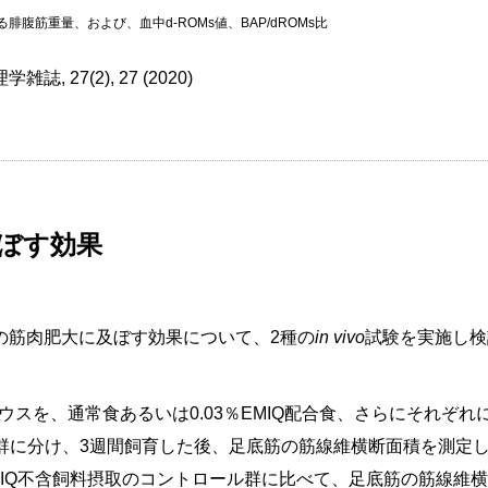
腓腹筋重量、および、血中d-ROMs値、BAP/dROMs比
, 27(2), 27 (2020)
及ぼす効果
物の筋肉肥大に及ぼす効果について、2種の
in vivo
試験を実施し検
マウスを、通常食あるいは0.03％EMIQ配合食、さらにそれぞ
群に分け、3週間飼育した後、足底筋の筋線維横断面積を測定
EMIQ不含飼料摂取のコントロール群に比べて、足底筋の筋線維