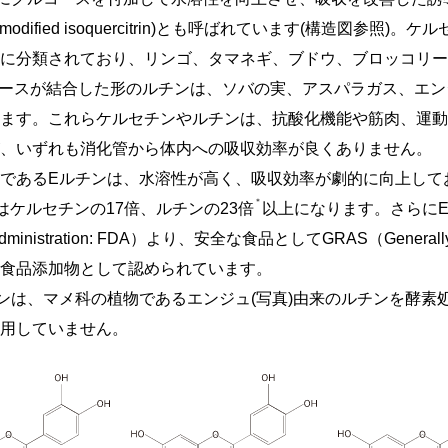
lly modified isoquercitrin)とも呼ばれています(構造図参
に分類されており、リンゴ、タマネギ、ブドウ、ブロッコリー
ノースが結合した形のルチンは、ソバの実、アスパラガス、エ
ます。これらケルセチンやルチンは、抗酸化機能や筋肉、運動
、いずれも消化管から体内への吸収効率が良くありません。
であるEルチンは、水溶性が高く、吸収効率が劇的に向上して
＊
はケルセチンの17倍、ルチンの23倍
以上になります。さらに
Administration: FDA）より、安全な食品としてGRAS（Generally R
食品添加物として認められています。
ンは、マメ科の植物であるエンジュ(写真)由来のルチンを酵素
用していません。