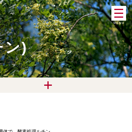
MENU
ン)
導体で、酵素処理ルチン