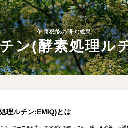
健康機能の研究成果
ルチン
(酵素処理ルチ
素処理ルチン;EMIQ)とは
にグルコースを付加して水溶性を向上させ、吸収を改善した誘