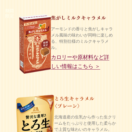
期間
限定
焦がしミルクキャラメル
アーモンドの香りと焦がし​キャラ
メル風味の味わいが同時に楽しめ
る、特別仕様のミルクキャラメ
ル。
カロリーや原材料など詳
しい情報はこちら ＞
とろ生キャラメル
プレーン
〈
〉
北海道産の生乳から作った生クリ
ームをたっぷりと使用した柔らか
で上質な味わいのキャラメル。