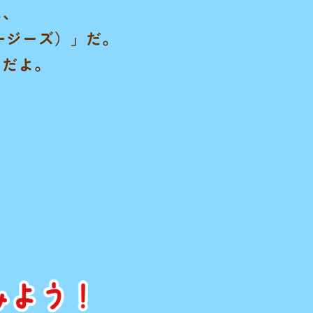
に、
ィージーズ）」だ。
んだよ。
。