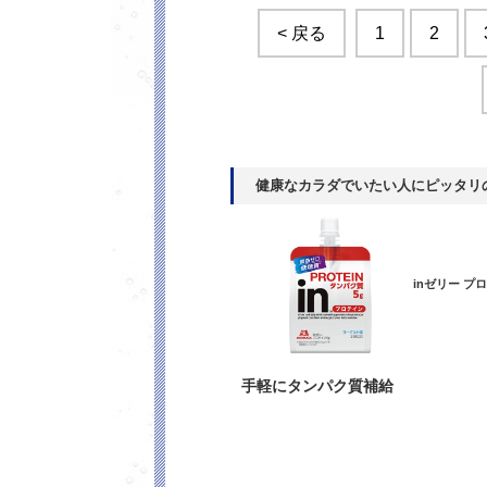
< 戻る
1
2
健康なカラダでいたい人にピッタリ
inゼリー プ
手軽にタンパク質補給