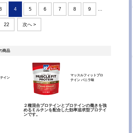
3
4
5
6
7
8
9
…
22
次へ >
の商品
マッスルフィットプロ
ロテイン
テイン バニラ味
２種混合プロテインとプロテインの働きを強
めるＥルチンを配合した効率追求型プロテイ
ンです。