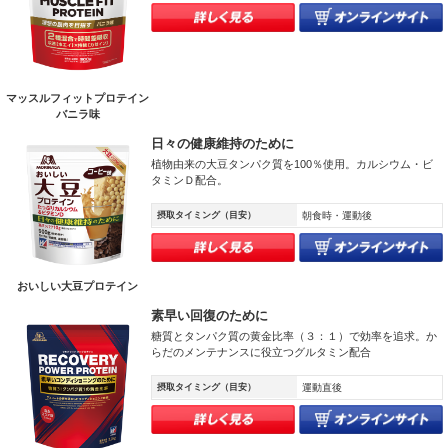
マッスルフィットプロテイン
バニラ味
日々の健康維持のために
植物由来の大豆タンパク質を100％使用。カルシウム・ビ
タミンＤ配合。
摂取タイミング（目安）
朝食時・運動後
おいしい大豆プロテイン
素早い回復のために
糖質とタンパク質の黄金比率（３：１）で効率を追求。か
らだのメンテナンスに役立つグルタミン配合
摂取タイミング（目安）
運動直後