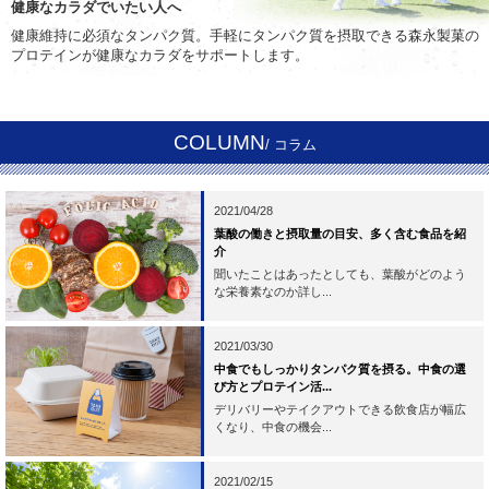
健康なカラダでいたい人へ
健康維持に必須なタンパク質。手軽にタンパク質を摂取できる森永製菓の
プロテインが健康なカラダをサポートします。
COLUMN
/ コラム
2021/04/28
葉酸の働きと摂取量の目安、多く含む食品を紹
介
聞いたことはあったとしても、葉酸がどのよう
な栄養素なのか詳し...
2021/03/30
中食でもしっかりタンパク質を摂る。中食の選
び方とプロテイン活...
デリバリーやテイクアウトできる飲食店が幅広
くなり、中食の機会...
2021/02/15