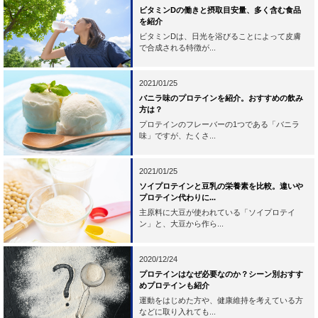
ビタミンDの働きと摂取目安量、多く含む食品
を紹介
ビタミンDは、日光を浴びることによって皮膚
で合成される特徴が...
2021/01/25
バニラ味のプロテインを紹介。おすすめの飲み
方は？
プロテインのフレーバーの1つである「バニラ
味」ですが、たくさ...
2021/01/25
ソイプロテインと豆乳の栄養素を比較。違いや
プロテイン代わりに...
主原料に大豆が使われている「ソイプロテイ
ン」と、大豆から作ら...
2020/12/24
プロテインはなぜ必要なのか？シーン別おすす
めプロテインも紹介
運動をはじめた方や、健康維持を考えている方
などに取り入れても...