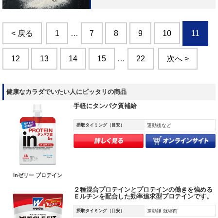
< 戻る
1
…
7
8
9
10
11
12
13
14
15
…
22
次へ >
健康なカラダでいたい人にピッタリの商品
手軽にタンパク質補給
摂取タイミング（目安）
運動後など
inゼリー プロテイン
２種混合プロテインとプロテインの働きを強める
Ｅルチンを配合した効率追求型プロテインです。
摂取タイミング（目安）
運動後 就寝前