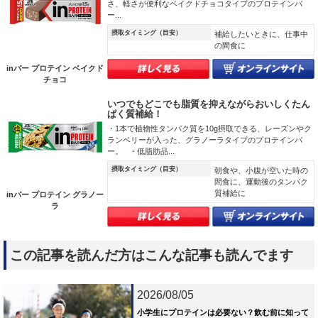
さ、軽さが便利なベイクドチョコタイプのプロテインバ
ー...
摂取タイミング（目安）
補給したいときに、仕事中
の間食に
inバー プロテイン ベイクド
チョコ
いつでもどこでも脂質を抑えながらおいしくたん
ぱく質補給！
・1本で植物性タンパク質を10g摂取できる、レーズンやク
ランベリーが入った、グラノーラタイプのプロテインバ
ー。 ・低脂肪品...
摂取タイミング（目安）
朝食や、小腹が空いた時の
間食に、運動後のタンパク
質補給に
inバー プロテイン グラノー
ラ
この記事を読んだ方はこんな記事も読んでます
2026/08/05
小学生にプロテインは必要ない？飲む前に知って