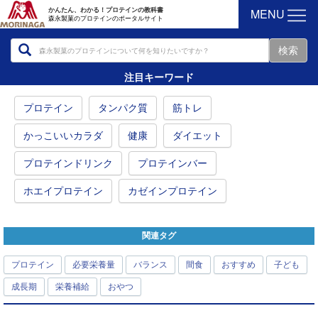
MENU
かんたん、わかる！プロテインの教科書
森永製菓のプロテインのポータルサイト
注目キーワード
プロテイン
タンパク質
筋トレ
かっこいいカラダ
健康
ダイエット
プロテインドリンク
プロテインバー
ホエイプロテイン
カゼインプロテイン
関連タグ
プロテイン
必要栄養量
バランス
間食
おすすめ
子ども
成長期
栄養補給
おやつ