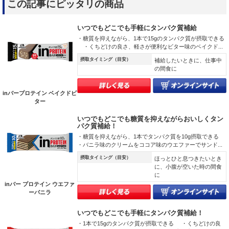
この記事にピッタリの商品
いつでもどこでも手軽にタンパク質補給
・糖質を抑えながら、1本で15gのタンパク質が摂取できる
・くちどけの良さ、軽さが便利なビター味のベイクド...
摂取タイミング（目安）
補給したいときに、仕事中
の間食に
inバープロテイン ベイクドビ
ター
いつでもどこでも糖質を抑えながらおいしくタン
パク質補給！
・糖質を抑えながら、1本でタンパク質を10g摂取できる
・バニラ味のクリームをココア味のウエファーでサンド...
摂取タイミング（目安）
ほっとひと息つきたいとき
に、小腹が空いた時の間食
に
inバー プロテイン ウエファ
ーバニラ
いつでもどこでも手軽にタンパク質補給！
・1本で15gのタンパク質が摂取できる ・くちどけの良