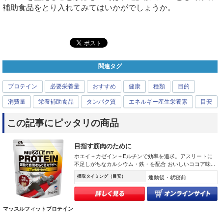
補助食品をとり入れてみてはいかがでしょうか。
関連タグ
プロテイン
必要栄養量
おすすめ
健康
種類
目的
消費量
栄養補助食品
タンパク質
エネルギー産生栄養素
目安
この記事にピッタリの商品
目指す筋肉のために
ホエイ＋カゼイン＋Eルチンで効率を追求。アスリートに
不足しがちなカルシウム・鉄・を配合 おいしいココア味...
摂取タイミング（目安）
運動後・就寝前
マッスルフィットプロテイン