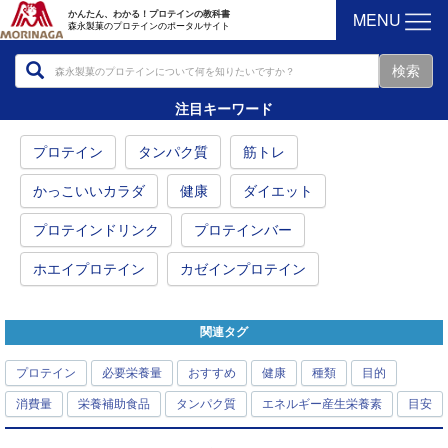
MENU
かんたん、わかる！プロテインの教科書
森永製菓のプロテインのポータルサイト
注目キーワード
プロテイン
タンパク質
筋トレ
かっこいいカラダ
健康
ダイエット
プロテインドリンク
プロテインバー
ホエイプロテイン
カゼインプロテイン
関連タグ
プロテイン
必要栄養量
おすすめ
健康
種類
目的
消費量
栄養補助食品
タンパク質
エネルギー産生栄養素
目安