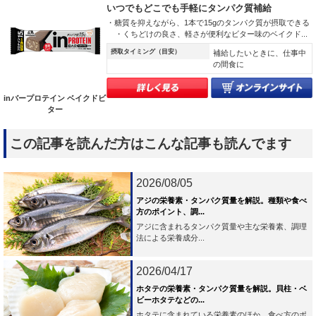
いつでもどこでも手軽にタンパク質補給
・糖質を抑えながら、1本で15gのタンパク質が摂取できる
・くちどけの良さ、軽さが便利なビター味のベイクド...
摂取タイミング（目安）
補給したいときに、仕事中
の間食に
inバープロテイン ベイクドビ
ター
この記事を読んだ方はこんな記事も読んでます
2026/08/05
アジの栄養素・タンパク質量を解説。種類や食べ
方のポイント、調...
アジに含まれるタンパク質量や主な栄養素、調理
法による栄養成分...
2026/04/17
ホタテの栄養素・タンパク質量を解説。貝柱・ベ
ビーホタテなどの...
ホタテに含まれている栄養素のほか、食べ方のポ