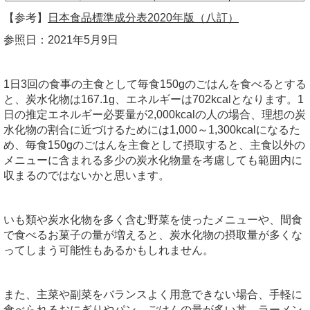
【参考】
日本食品標準成分表2020年版（八訂）
参照日：2021年5月9日
1日3回の食事の主食として毎食150gのごはんを食べるとする
と、炭水化物は167.1g、エネルギーは702kcalとなります。1
日の推定エネルギー必要量が2,000kcalの人の場合、理想の炭
水化物の割合に近づけるためには1,000～1,300kcalになるた
め、毎食150gのごはんを主食として摂取すると、主食以外の
メニューに含まれる多少の炭水化物量を考慮しても範囲内に
収まるのではないかと思います。
いも類や炭水化物を多く含む野菜を使ったメニューや、間食
で食べるお菓子の量が増えると、炭水化物の摂取量が多くな
ってしまう可能性もあるかもしれません。
また、主菜や副菜をバランスよく用意できない場合、手軽に
食べられるおにぎりやパン、ごはんの量が多い丼、ラーメン