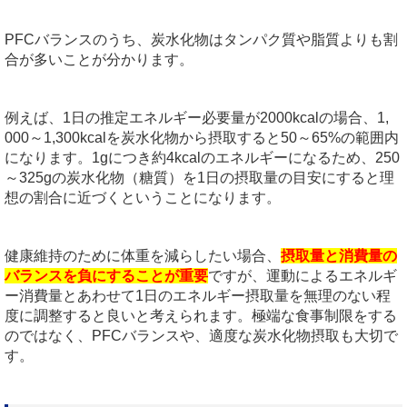
PFCバランスのうち、炭水化物はタンパク質や脂質よりも割
合が多いことが分かります。
例えば、1日の推定エネルギー必要量が2000kcalの場合、1,
000～1,300kcalを炭水化物から摂取すると50～65%の範囲内
になります。1gにつき約4kcalのエネルギーになるため、250
～325gの炭水化物（糖質）を1日の摂取量の目安にすると理
想の割合に近づくということになります。
健康維持のために体重を減らしたい場合、
摂取量と消費量の
バランスを負にすることが重要
ですが、運動によるエネルギ
ー消費量とあわせて1日のエネルギー摂取量を無理のない程
度に調整すると良いと考えられます。極端な食事制限をする
のではなく、PFCバランスや、適度な炭水化物摂取も大切で
す。