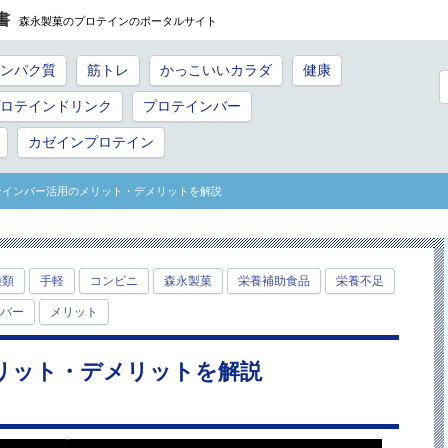
書
森永製菓のプロテインのポータルサイト
ンパク質
筋トレ
かっこいいカラダ
健康
ロテインドリンク
プロテインバー
カゼインプロテイン
テインバー活用のメリット・デメリットを解説
種類
手軽
コンビニ
森永製菓
栄養補助食品
栄養不足
nバー
メリット
リット・デメリットを解説