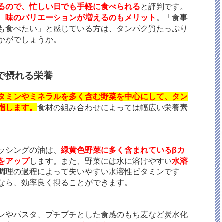
るので、忙しい日でも手軽に食べられる
と評判です。
、味のバリエーションが増えるのもメリット
。「食事
も食べたい」と感じている方は、タンパク質たっぷり
かがでしょうか。
で摂れる栄養
タミンやミネラルを多く含む野菜を中心にして、タン
指します。
食材の組み合わせによっては幅広い栄養素
ッシングの油は、
緑黄色野菜に多く含まれているβカ
をアップ
します。また、野菜には水に溶けやすい
水溶
調理の過程によって失いやすい水溶性ビタミンです
なら、効率良く摂ることができます。
ンやパスタ、プチプチとした食感のもち麦など炭水化