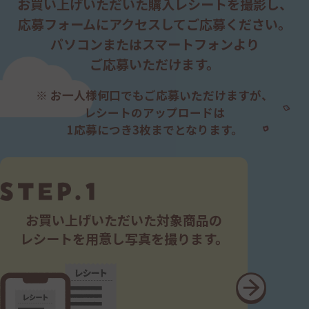
お買い上げいただいた購入レシートを撮影し、
るか、又は本キャンペーンに関するサイトに不具合が
あった場合。
応募フォームにアクセスして
ご応募ください。
⑦その他上記各号に類似する事象が発生した場合。
パソコンまたはスマートフォンより
なお、当社の責に帰すべき事由により応募者が損害を
ご応募いただけます。
被った場合の当社の賠償責任は、当該損害に関係する
賞品の市販価格（市販されていない場合は賞品の原価
相当額）を上限とします。ただし、当社の故意又は重大
※ お一人様何口でもご応募いただけますが、
な過失に起因する損害については、この限りではあり
レシートのアップロードは
ません。
1応募につき3枚までとなります。
■知的財産権
本キャンペーンに関わる知的財産権｛著作権（著作権
法第27条及び第28条に定める権利を含む）、商標権
等｝及びその他の権利は、当社に帰属するものとし、
応募者及び当選者は、これらを無断で使用してはなら
ないものとします。応募者及び当選者は、本キャンペー
お買い上げいただいた
対象商品の
ン上で得られる一切の情報や画像等について、権利者
レシートを
用意し写真を撮ります。
の許諾を得ずに、著作権法等に定める個人の私的使用
その他法律によって明示的に認められる範囲を超えて、
これらの全部又は一部の利用、転載、複製、配布、改
変等をすることはできないものとします。