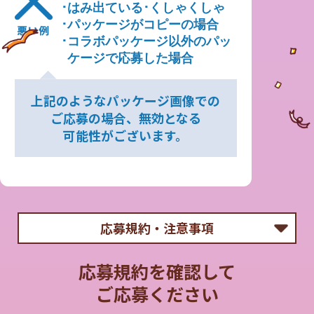
･はみ出ている
･くしゃくしゃ
･パッケージがコピーの場合
･コラボパッケージ以外のパッ
ケージで応募した場合
上記のようなパッケージ画像での
ご応募の場合、無効となる
可能性がございます。
応募規約・注意事項
＜応募要項＞
応募規約を確認して
森永製菓株式会社（以下「当社」といいます）が主催
ご応募ください
する サンリオキャラクターズ オリジナルスマホ壁
紙 プレゼントキャンペーン（以下「本キャンペーン」