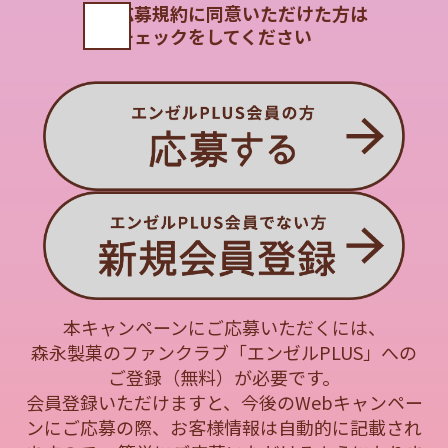
といいます）にご応募の方（以下「応募者」といいま
応募規約に同意いただけた方は
す）は、以下をよくお読みいただき、同意の上、ご応
チェックをしてください
募ください。本キャンペーンにご応募された場合に
は、本規約に同意いただいたものとさせていただきま
す。 応募資格は、本規約に同意された方、かつ日本国
内にお住まいで、賞品発送先が日本国内の方に限らせ
ていただきます。
■応募方法
対象商品をお買い上げ後、コラボパッケージを撮影
し、応募フォームにアクセス、必要事項を明記の上コ
ラボパッケージの写真をアップロードしてご応募くだ
さい。
１回のご応募・アップロードですべての壁紙がダウン
ロード可能となります。
※森永製菓ファンサイト「エンゼルPLUS」への会員登
本キャンペーンにご応募いただくには、
録が必要となります。
森永製菓のファンクラブ「エンゼルPLUS」への
■応募期間
ご登録（無料）が必要です。
2026年9月30日（水）23：59まで
会員登録いただけますと、今後のWebキャンペー
ンにご応募の際、
お客様情報は自動的に記載され
■対象商品