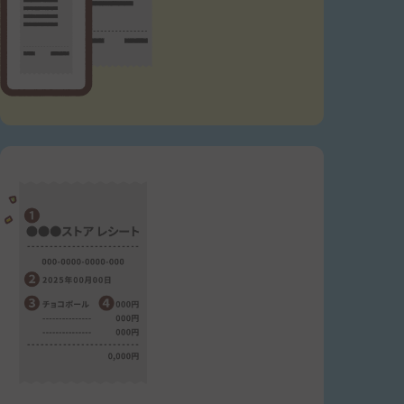
■個人情報の取扱いについて
お客様からいただいた個人情報は、本キャンペーン当
選者様への賞品の発送及び発送に関するお問い合わせ
のために利用いたします。なお、個人情報を当該業務の
委託に必要な委託先に提供する場合や関係法令により
認められる場合等を除き、お客様の事前の承諾なく第
三者に提供することはありません。賞品の発送後、一
定期間をおいて破棄させていただきます。上記をご承諾
くださる方はご応募ください。
当社のプライバシーポリシーは下記よりご確認お願い
いたします。
https://www.morinaga.co.jp/privacy/