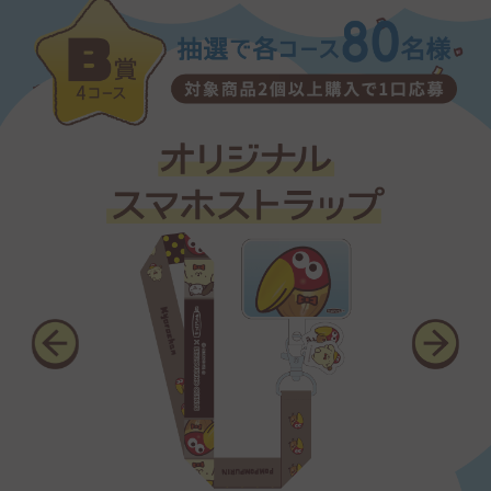
合。
②本キャンペーンを利用した営業行為、営利目的行為
又はその準備を目的とした行為を行った場合。
③公序良俗に反する行為、法令又は条例に違反する行
為、犯罪的行為に結びつく行為を行った場合。
④第三者の知的財産権（著作権、商標権等）その他の
財産権、プライバシーを侵害する行為を行った場合。
⑤ハッキング、クラッシュ、スパム等の方法によっての
ソフトウェア、ハードウェア、通信機器等の機能を妨
害、破壊、制限するなど、本キャンペーンの運営妨害を
行った場合。
⑥応募条件を含む本規約のいずれかに違反した場合。
⑦その他、第三者に不利益又は損害を与える行為を行
うなど、不適切であると当社が判断した場合。
■サービスの変更・中断・中止・終了
当社は、本キャンペーンの内容の全部又は一部を事前
に通知することなく変更、中断、中止及び終了するこ
とができるものとします。なお、変更、中断、中止及び
終了により生じた損害について、当社は一切責任を負
いません。