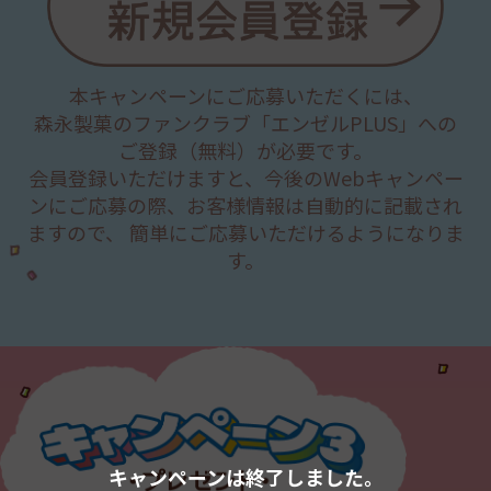
１回のご応募・アップロードで応募できる賞品は１種
類となります。
有効期間内にご購入いただいたレシートのみ応募可能
となります。
本キャンペーンにご応募いただくには、
お一人様何口でもご応募いただけますが、一回にアッ
プロードできるレシートの枚数は3枚までです。
森永製菓のファンクラブ「エンゼルPLUS」への
※ポムポムプリン コースは、2025年10月21日（火）〜
ご登録（無料）が必要です。
2025年11月20日（木）に購入した『チョコボール＜
会員登録いただけますと、今後のWebキャンペー
ピーナッツ＞』のレシートで応募した場合、当選確率2
ンにご応募の際、
お客様情報は自動的に記載され
倍となります。
※ポチャッコ コースは、2025年10月21日（火）〜2025
ますので、 簡単にご応募いただけるようになりま
年11月20日（木）に購入した『チョコボール＜キャラ
す。
メル＞』のレシートで応募した場合、当選確率2倍とな
ります。
※マイメロディ コースは、2025年10月21日（火）〜
2025年11月20日（木）に購入した『チョコボール＜い
ちご＞』のレシートで応募した場合、当選確率2倍とな
ります。
※シナモロール コースは、2025年10月21日（火）〜
2025年11月20日（木）に購入した『チョコボール＜北
海道ミルク＞』のレシートで応募した場合、当選確率2
倍となります。
キャンペーンは終了しました。