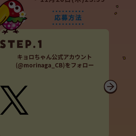
＜マイメロディ コース＞
オリジナルトートバッグ：20名様
＜ポチャッコ コース＞
オリジナルトートバッグ：20名様
・B賞【対象商品2個以上購入で1口応募】
＜ポムポムプリン コース＞
オリジナルスマホストラップ：80名様
＜シナモロール コース＞
オリジナルスマホストラップ：80名様
キョロちゃん公式アカウント
＜マイメロディ コース＞
オリジナルスマホストラップ：80名様
(
@morinaga_CB
)をフォロー
＜ポチャッコ コース＞
オリジナルスマホストラップ：80名様
計400名様
■発表
厳正な抽選の上、当選者の方には賞品の発送をもって
発表に代えさせていただきます。
※賞品の発送は2026年1月下旬頃を予定しております
が、諸事情により賞品の発送が遅れる場合がございま
すので、ご了承ください。
※抽選結果に関するお問い合わせはお答えいたしかね