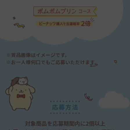
■免責
当社は、細心の注意を払って本キャンペーンに関する情
報を掲載していますが、提供する本キャンペーンの情
報、プログラム、各種サービス、その他本キャンペー
ンに関する事項について、以下の場合により応募者又
は第三者が被った損害について、当社は責任を負いま
せん。ただし、当社の故意又は重過失による損害につ
いてはこの限りではありません。
①本キャンペーンへの応募に際して、ソフトウェア、
※賞品画像はイメージです。
ハードウェア上の事故、火災、停電、通信環境の悪
※お一人様何口でもご応募いただけます。
化、天変地異等の非常事態が発生した場合。
②本キャンペーンにおけるシステムの保守を定期的又
は緊急に行う場合。
③応募者間又は応募者と第三者の間におけるトラブル
等が生じた場合。
④第三者による本キャンペーンのサービスの妨害、情
報改変などによりサービスが中断又は遅延し、何らか
の不具合が生じた場合。
⑤応募者が、当社の推奨する環境以外から本キャン
ペーンに応募したために、応募者が本キャンペーンに関
する情報を完全に取得できない場合。
対象商品を応募期間内に2個以上
⑥本キャンペーンに関して提供する情報が誤送信され