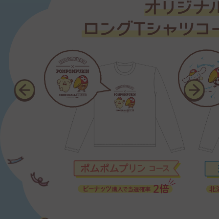
の権利を無効とさせていただきます。
・応募者は、入力した情報が、真実かつ正確であるこ
とを保証するものとします。万が一入力した情報が真実
かつ正確でなかったことにより当選によりお渡しする
賞品が当選者に届かなかった場合は、当社は一切責任
を負いません。
・上記に加え、当選者の都合（不在、転居等）で賞品
をお届けできない場合も、当選の権利が無効となるこ
とがございます。
・当選の権利は当選者のみに帰属し、当該権利の第三
者への譲渡、転売及び換金等はできません。
・本規約に別途定める場合を除き、当選された賞品の
交換、返品はお受けしておりません。
■当選の権利の取り消し等
応募者又は当選者が以下の各号のいずれかに該当する
場合、当社は直ちに当選の権利の取り消し又は応募の
制限等の措置をとることができるものとし、既に賞品
をお渡ししている場合、賞品を返品していただく場合
がございます。さらに、当社に損害が生じた場合、当社
は当該応募者又は当選者に対して損害の賠償を請求で
きるものとします。
①本キャンペーン応募の際に虚偽の内容を入力した場