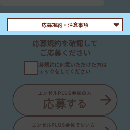
応募規約・注意事項
＜応募要項＞
応募規約を確認して
森永製菓株式会社（以下「当社」といいます）が主催
ご応募ください
する「チョコボール×サンリオキャラクターズ プレゼ
ントキャンペーン」（以下「本キャンペーン」といいま
す）にご応募の方（以下「応募者」といいます）は、
応募規約に同意いただけた方は
以下をよくお読みいただき、同意の上、ご応募くださ
チェックをしてください
い。本キャンペーンにご応募された場合には、本規約
に同意いただいたものとさせていただきます。 応募資
格は、本規約に同意された方、かつ日本国内にお住ま
いで、賞品発送先が日本国内の方に限らせていただき
ます。
■応募方法
対象商品をお買い上げいただいた購入レシートを撮影
し、応募フォームにアクセス、必要事項を明記の上レ
シート写真をアップロードしてご応募ください。