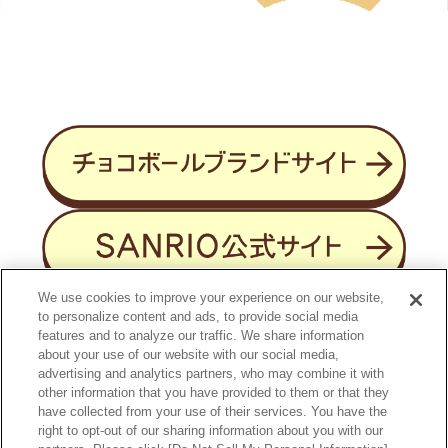
や、フォローを外されていますと対象外となります。
機種では、ご応募いただけない場合がございます。ス
※引用ポストしてくださった方も対象となります。
マートフォンの設定や使い方については、各種通信事
業者にお問い合わせください。
【応募条件】
・サーバーの混雑状態によっては応募できない場合が
応募期間中に、キョロちゃん公式Ｘアカウントをフォ
あります。
ローし、投稿いただいた方が対象となります。
・本キャンペーン応募時に発生する接続料や通信料
※「#Happyといっしょにどこへでも」を付けて引用ポ
は、応募者のご負担となります。
ストした場合、当選確率2倍となります。
・お客様からいただいた個人情報は、本キャンペーン
※本キャンペーン内での重複当選は無効とし、個人情
当選者様への賞品の発送及び発送に関するお問い合わ
報取得後に重複当選が発覚した場合は、1当選分のみを
せのために利用いたします。なお、個人情報を当該業務
有効とさせていただきます。
の委託に必要な委託先に提供する場合や関係法令によ
※応募するアカウントが非公開アカウントの場合は、
り認められる場合等を除き、お客様の事前の承諾なく
応募が無効となります。
第三者に提供することはありません。
※指定のＸアカウントをフォローしてください。当選
・ECサイトでのお買い上げ明細書については、数量が
のご連絡はダイレクトメッセージ機能を利用しますの
１個になっていても、金額を確認し登録された購入個数
We use cookies to improve your experience on our website,
で必ずフォローしてください。
にて応募対象とします。商品のご購入日、ご購入された
to personalize content and ads, to provide social media
※投稿した投稿を削除、もしくはキャンペーンアカウ
features and to analyze our traffic. We share information
商品名、金額がわかるもの（納品書、注文書等）にて
ントのフォローを解除した場合も、応募が無効となり
about your use of our website with our social media,
ご応募ください。
ます。
advertising and analytics partners, who may combine it with
・15歳未満の方は保護者の同意を得た上でご応募くだ
※ご応募は日本国内在住の方に限らせていただきます。
other information that you have provided to them or that they
さい。
have collected from your use of their services. You have the
・本キャンペーンの関係者は応募できません。
【当選案内】
right to opt-out of our sharing information about you with our