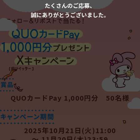
※森永製菓ファンサイト「エンゼルPLUS」への会員登
たくさんのご応募、
録が必要となります。
誠にありがとうございました。
■応募期間
2025年11月20日（木）23：59まで
■レシート有効期間
2025年10月21日（火）～2025年11月20日（木）購入
分まで
■対象商品
・チョコボール＜ピーナッツ＞
・チョコボール＜キャラメル＞
・チョコボール＜いちご＞
・チョコボール＜北海道ミルク＞
QUOカードPay 1,000円分 50名様
■賞品
・A賞【対象商品3個以上購入で1口応募】
＜ポムポムプリン コース＞
オリジナルロングTシャツ：20名様
2025年10月21日(火)11:00
＜シナモロール コース＞
オリジナルロングTシャツ：20名様
～ 11月20日(木)23:59