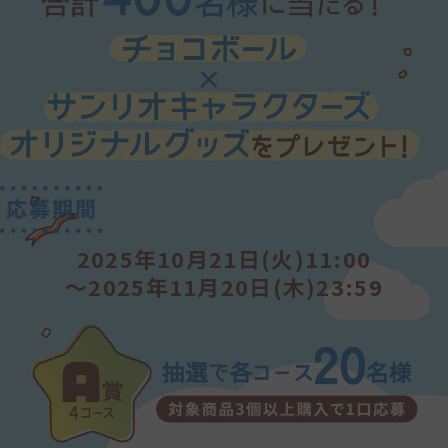
・サーバーの混雑状態によっては応募できない場合が
あります。
・本キャンペーン応募時に発生する接続料や通信料
は、応募者のご負担となります。
・お客様からいただいた個人情報は、本キャンペーン
当選者様への賞品の発送及び発送に関するお問い合わ
せのために利用いたします。なお、個人情報を当該業務
の委託に必要な委託先に提供する場合や関係法令によ
り認められる場合等を除き、お客様の事前の承諾なく
第三者に提供することはありません。
・15歳未満の方は保護者の同意を得た上でご応募くだ
さい。
・本キャンペーンの関係者は応募できません。
2025年10月21日(火)11:00
～2025年11月20日(木)23:59
■当選
・本サイトへの個人情報入力完了後に入力した情報を
変更することはできません。再度ご応募いただきます
ようお願い申し上げます。
・個人情報ページへの情報の入力の際に、応募者が真
実かつ正確なデータを入力していないことによって、又
は当選者のメールアドレスもしくは電話番号等連絡先
の変更等の事由によってご連絡ができない場合、当選