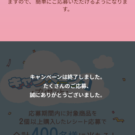
ますので、 簡単にご応募いただけるようになりま
・チョコボール＜ピーナッツ＞
す。
・チョコボール＜キャラメル＞
・チョコボール＜いちご＞
・チョコボール＜北海道ミルク＞
※いずれの商品も、サンリオキャラクターズ コラボ
パッケージのみを対象といたします。
■賞品
チョコボール×サンリオキャラクターズ オリジナルス
マホ壁紙 全4種
＜注意事項＞
キャンペーンは終了しました。
■応募・通信料
・コラボパッケージ画像のコピーでの応募は無効にな
たくさんのご応募、
ります。
誠にありがとうございました。
・賞品の転売については、固くお断りさせていただき
ます。
・本キャンペーンは、スマートフォン・タブレットか
ら応募することができます。フィーチャーフォン・一部
機種では、ご応募いただけない場合がございます。ス
マートフォンの設定や使い方については、各種通信事
業者にお問い合わせください。