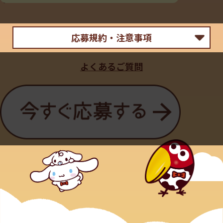
ますので、あらかじめご了承ください。
＜注意事項＞
■応募・通信料
応募規約・注意事項
・１回のご応募で、応募できる賞品は１種類です。
・同じレシートでのご応募は一回限りとさせていただ
【賞 品】
きます。
よくあるご質問
QUOカードPay 1,000円分
・同じ種類の賞品で複数回当選はできません。
・同時期に実施されている同一の商品を対象とした他
【当選者】
キャンペーンと重複して当選することはできませんの
抽選で50名様
であらかじめご了承ください。
・レシートは有効期間2025年10月21日（火）～2025年
11月20日（木）購入分までのものに限らせていただき
【応募期間】
ます。
2025年10月21日(火)11:00～2025年11月20日(木) 23:59
・レシートのコピーでの応募は無効になります。
まで
・クレジットカードをご使用の方は、レシートのカー
ド情報部分を塗りつぶしてアップロードしてくださ
【対象者】
い。(ご応募に使用する画像は個人情報が含まれないよ
Ｘ（旧ツイッター）でキョロちゃん公式Ｘアカウント
う撮影ください。)
（@morinaga_CB）をフォローし、キョロちゃん公式
・賞品の転売については、固くお断りさせていただき
アカウントが投稿した対象の投稿をリポストしてくだ
ます。
さった方。
・本キャンペーンは、スマートフォン・タブレットか
※ご当選時にＸのアカウントを削除されている場合
ら応募することができます。フィーチャーフォン・一部