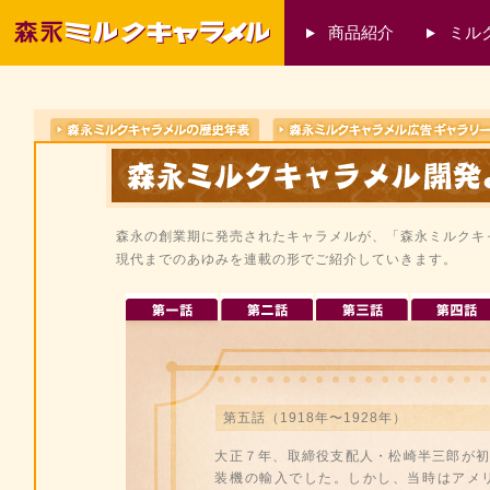
商品紹介
ミル
森永の創業期に発売されたキャラメルが、「森永ミルクキ
現代までのあゆみを連載の形でご紹介していきます。
第五話（1918年〜1928年）
大正７年、取締役支配人・松崎半三郎が初
装機の輸入でした。しかし、当時はアメ