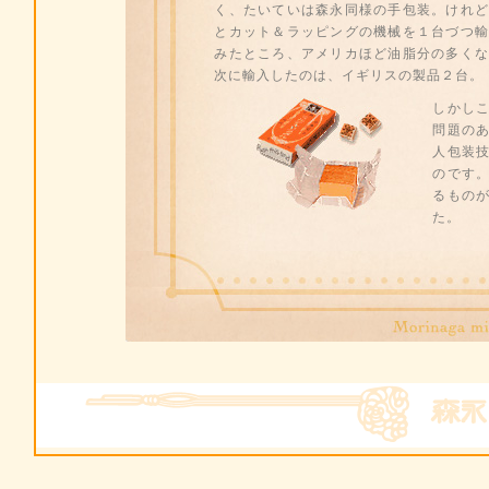
く、たいていは森永同様の手包装。けれど
とカット＆ラッピングの機械を１台づつ輸
みたところ、アメリカほど油脂分の多くな
次に輸入したのは、イギリスの製品２台。
しかし
問題の
人包装技
のです
るもの
た。