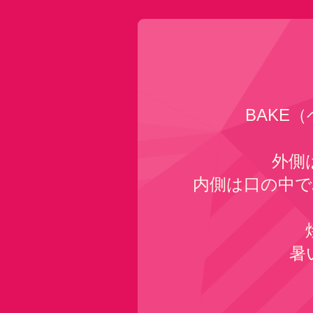
BAKE
外側
内側は口の中
暑