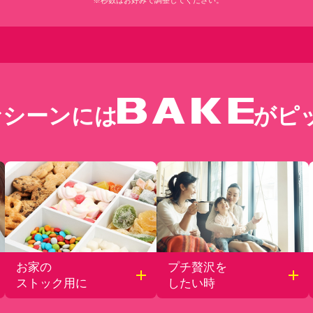
※秒数はお好みで調整してください。
なシーンには
がピ
開く
開く
お家の
プチ贅沢を
ストック用に
したい時