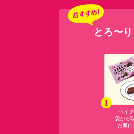
とろ〜り
ベイク
袋から
お皿に