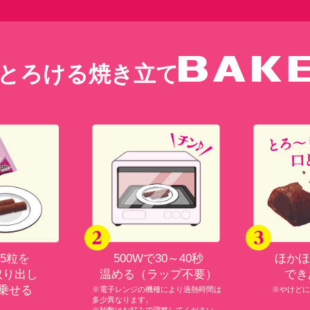
とろける
焼き立て
5粒を
500Wで30～40秒
ほかほ
取り出し
温める（ラップ不要）
でき
乗せる
※電子レンジの機種により過熱時間は
※やけどに
多少異なります。