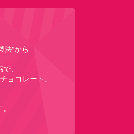
製法”から
感で、
チョコレート。
、
す。