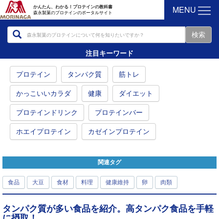
MENU
かんたん、わかる！プロテインの教科書
森永製菓のプロテインのポータルサイト
注目キーワード
プロテイン
タンパク質
筋トレ
かっこいいカラダ
健康
ダイエット
プロテインドリンク
プロテインバー
ホエイプロテイン
カゼインプロテイン
関連タグ
食品
大豆
食材
料理
健康維持
卵
肉類
タンパク質が多い食品を紹介。高タンパク食品を手軽
に摂取！