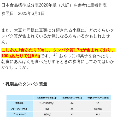
日本食品標準成分表2020
年版（八訂）
を参考に筆者作表
参照日：
2023
年
6
月
1
日
また、大豆と同様に豆類に分類される小豆に、どのくらいタ
ンパク質が含まれているか気になる方もいるかもしれませ
ん。
こしあん1食あたり30gに、タンパク質1.7gが含まれており、
１）
100gあたりでは5.6g
です。
おやつに和菓子を食べたり、
朝食にあんぱんを食べたりするときの参考にしてみてはいか
がでしょうか。
・乳製品のタンパク質量