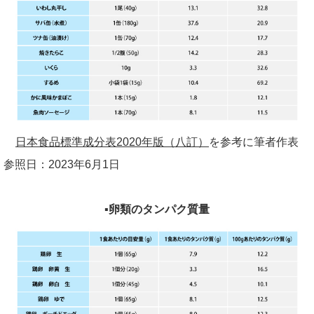
日本食品標準成分表2020年版（八訂）
を参考に筆者作表
参照日：
2023
年
6
月
1
日
▪卵類のタンパク質量