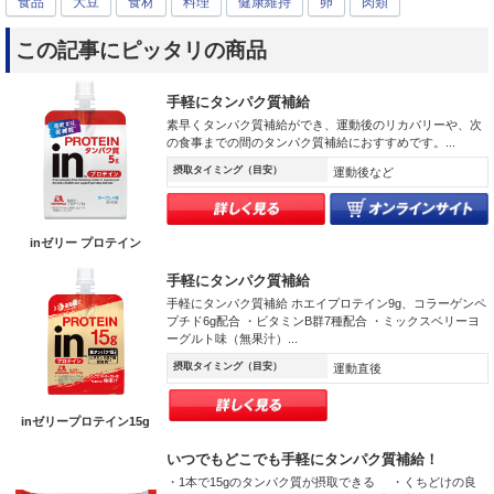
食品
大豆
食材
料理
健康維持
卵
肉類
この記事にピッタリの商品
手軽にタンパク質補給
素早くタンパク質補給ができ、運動後のリカバリーや、次
の食事までの間のタンパク質補給におすすめです。...
摂取タイミング（目安）
運動後など
inゼリー プロテイン
手軽にタンパク質補給
手軽にタンパク質補給 ホエイプロテイン9g、コラーゲンペ
プチド6g配合 ・ビタミンB群7種配合 ・ミックスベリーヨ
ーグルト味（無果汁）...
摂取タイミング（目安）
運動直後
inゼリープロテイン15g
いつでもどこでも手軽にタンパク質補給！
・1本で15gのタンパク質が摂取できる ・くちどけの良