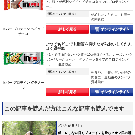
さ、軽さが便利なベイクドチョコタイプのプロテインバ
ー...
摂取タイミング（目安）
補給したいときに、仕事中
の間食に
inバー プロテイン ベイクド
チョコ
いつでもどこでも脂質を抑えながらおいしくたん
ぱく質補給！
・1本で植物性タンパク質を10g摂取できる、レーズンやク
ランベリーが入った、グラノーラタイプのプロテインバ
ー。 ・低脂肪品...
摂取タイミング（目安）
朝食や、小腹が空いた時の
間食に、運動後のタンパク
質補給に
inバー プロテイン グラノー
ラ
この記事を読んだ方はこんな記事も読んでます
2026/06/15
筋トレしない日もプロテインを飲む？オフ日の活