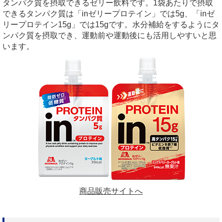
タンパク質を摂取できるゼリー飲料です。
1
袋あたりで摂取
できるタンパク質は「
in
ゼリープロテイン」では
5g
、「
in
ゼ
リープロテイン
15g
」では
15g
です。水分補給をするようにタ
ンパク質を摂取でき、運動前や運動後にも活用しやすいと思
います。
商品販売サイトへ