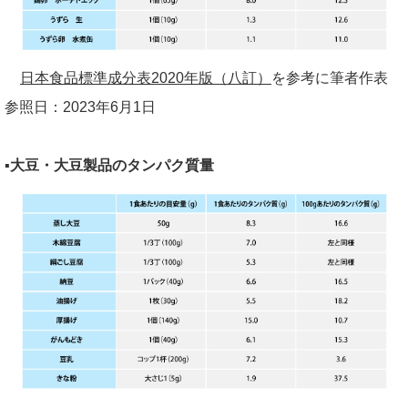
日本食品標準成分表2020年版（八訂）
を参考に筆者作表
参照日：
2023
年
6
月
1
日
▪大豆・大豆製品のタンパク質量