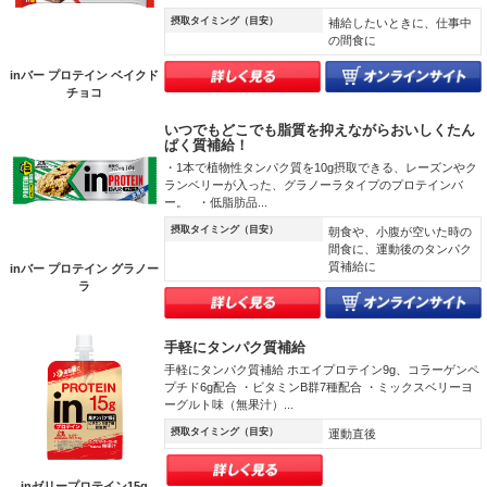
摂取タイミング（目安）
補給したいときに、仕事中
の間食に
inバー プロテイン ベイクド
チョコ
いつでもどこでも脂質を抑えながらおいしくたん
ぱく質補給！
・1本で植物性タンパク質を10g摂取できる、レーズンやク
ランベリーが入った、グラノーラタイプのプロテインバ
ー。 ・低脂肪品...
摂取タイミング（目安）
朝食や、小腹が空いた時の
間食に、運動後のタンパク
質補給に
inバー プロテイン グラノー
ラ
手軽にタンパク質補給
手軽にタンパク質補給 ホエイプロテイン9g、コラーゲンペ
プチド6g配合 ・ビタミンB群7種配合 ・ミックスベリーヨ
ーグルト味（無果汁）...
摂取タイミング（目安）
運動直後
inゼリープロテイン15g