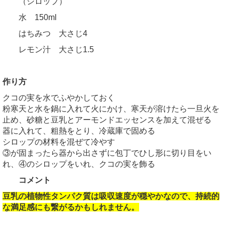
（シロップ）
水 150ml
はちみつ 大さじ4
レモン汁 大さじ1.5
作り方
クコの実を水でふやかしておく
粉寒天と水を鍋に入れて火にかけ、寒天が溶けたら一旦火を
止め、砂糖と豆乳とアーモンドエッセンスを加えて混ぜる
器に入れて、粗熱をとり、冷蔵庫で固める
シロップの材料を混ぜて冷やす
③が固まったら器から出さずに包丁でひし形に切り目をい
れ、④のシロップをいれ、クコの実を飾る
コメント
豆乳の植物性タンパク質は吸収速度が穏やかなので、持続的
な満足感にも繋がるかもしれません。