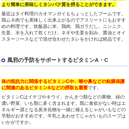
より簡単に美味しくタンパク質を摂ることができます。
最近はタイ料理のカオマンガイもちょっとしたブームです。
鶏ムネ肉でも美味しく出来上がるのでアスリートにもおすす
めの料理です。炊飯器に米、鶏肉、鶏ガラだし、ニンニク、
生姜、水を入れて炊くだけ。ネギや生姜を刻み、醤油とオイ
スターソースなどで混ぜ合わせたタレをかければ絶品です。
風邪の予防をサポートするビタミンA・C
体の抵抗力に関係するビタミンCや、喉や鼻などの粘膜保護
に関連のあるビタミンAなどの摂取も重要
です。
ビタミンCはイチゴやキウイ、かんきつ類などの果物、緑の
濃い野菜、いも類に多く含まれます。既に食欲がない時はエ
ネルギー源となる炭水化物を一緒に補えるじゃがいもなどの
芋類がおすすめです。牛乳とあわせてじゃがいものスープは
いかがですか。