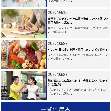
る飲み物について...
2026/04/16
食事をプロテインバーに置き換えていい？正しい
活用方法や注意点...
食事をプロテインバーに置き換えてよいのかにつ
いて解説します
2026/03/27
タンパク質の多い料理と活用したレシピを紹介！
タンパク質の多い料理について解説するほか、タ
ンパク質をしっか...
2026/03/27
初心者はここに気をつける！失敗しないプロテイ
ンの選び方
プロテインをこれから始める初心者の方向けに、
プロテインの選び...
一覧に戻る