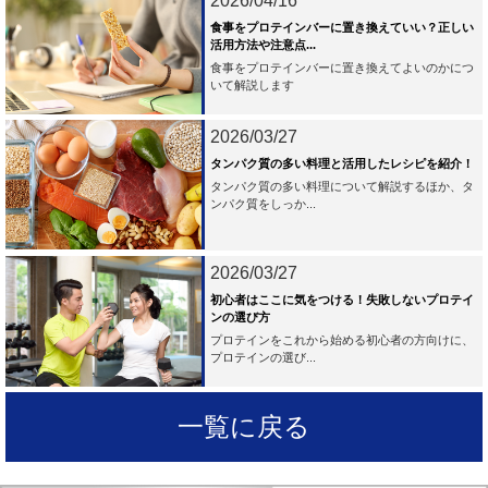
2026/04/16
食事をプロテインバーに置き換えていい？正しい
活用方法や注意点...
食事をプロテインバーに置き換えてよいのかにつ
いて解説します
2026/03/27
タンパク質の多い料理と活用したレシピを紹介！
タンパク質の多い料理について解説するほか、タ
ンパク質をしっか...
2026/03/27
初心者はここに気をつける！失敗しないプロテイ
ンの選び方
プロテインをこれから始める初心者の方向けに、
プロテインの選び...
一覧に戻る