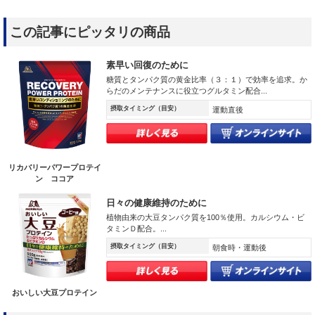
この記事にピッタリの商品
素早い回復のために
糖質とタンパク質の黄金比率（３：１）で効率を追求。か
らだのメンテナンスに役立つグルタミン配合...
摂取タイミング（目安）
運動直後
リカバリーパワープロテイ
ン ココア
日々の健康維持のために
植物由来の大豆タンパク質を100％使用。カルシウム・ビ
タミンＤ配合。...
摂取タイミング（目安）
朝食時・運動後
おいしい大豆プロテイン