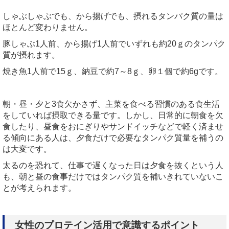
しゃぶしゃぶでも、から揚げでも、摂れるタンパク質の量は
ほとんど変わりません。
豚しゃぶ1人前、から揚げ1人前でいずれも約20ｇのタンパク
質が摂れます。
焼き魚1人前で15ｇ、納豆で約7～8ｇ、卵１個で約6gです。
朝・昼・夕と3食欠かさず、主菜を食べる習慣のある食生活
をしていれば摂取できる量です。しかし、日常的に朝食を欠
食したり、昼食をおにぎりやサンドイッチなどで軽く済ませ
る傾向にある人は、夕食だけで必要なタンパク質量を補うの
は大変です。
太るのを恐れて、仕事で遅くなった日は夕食を抜くという人
も、朝と昼の食事だけではタンパク質を補いきれていないこ
とが考えられます。
女性のプロテイン活用で意識するポイント