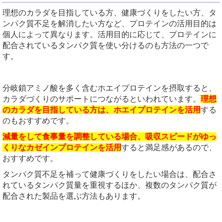
理想のカラダを目指している方、健康づくりをしたい方、タ
ンパク質不足を解消したい方など、プロテインの活用目的は
個人によって異なります。活用目的に応じて、プロテインに
配合されているタンパク質を使い分けるのも方法の一つで
す。
分岐鎖アミノ酸を多く含むホエイプロテインを摂取すると、
カラダづくりのサポートにつながるといわれています。
理想
のカラダを目指している方は、ホエイプロテインを活用
する
のもおすすめです。
減量をして食事量を調整している場合、吸収スピードがゆっ
くりなカゼインプロテインを活用
すると満足感があるので、
おすすめです。
タンパク質不足を補って健康づくりをしたい場合は、配合さ
れているタンパク質量を重視するほか、複数のタンパク質が
配合された製品を選ぶ方法もあります。