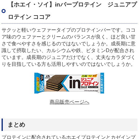
【ホエイ・ソイ】inバープロテイン ジュニアプ
ロテイン ココア
サクッと軽いウェファータイプのプロテインバーです。ココ
ア味のウェファーとクリームのバランスが良く、ほど良い甘
さで食べやすさを感じるのではないでしょうか。成長期に意
識して摂取したい、カルシウムや鉄、ビタミンDが配合され
ています。成長期のジュニアだけでなく、丈夫なカラダづく
りを目指している方も活用しやすいのではないでしょうか。
商品販売ページへ
まとめ
プロテインに配合されているホエイプロテインとカゼインプ