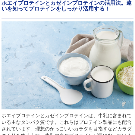
ホエイプロテインとカゼインプロテインの活用法。違
いを知ってプロテインをしっかり活用する！
ホエイプロテインとカゼインプロテインは、牛乳に含まれて
いる主なタンパク質です。これらはプロテイン製品にも配合
されています。理想のかっこいいカラダを目指すなどカラダ