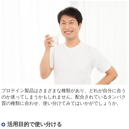
プロテイン製品はさまざまな種類があり、どれが自分に合う
のか迷ってしまうかもしれません。配合されているタンパク
質の種類に合わせ、使い分けてみてはいかがでしょうか。
活用目的で使い分ける