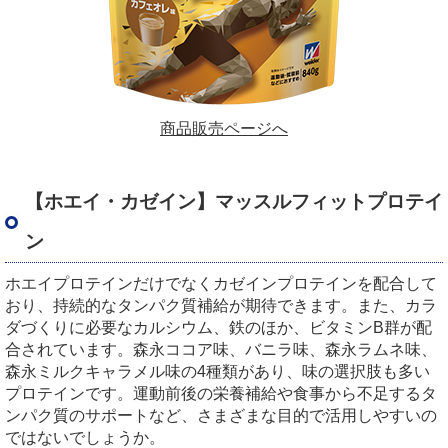
商品販売ページへ
【ホエイ・カゼイン】マッスルフィットプロテイ
ン
ホエイプロテインだけでなくカゼインプロテインを配合して
おり、持続的なタンパク質補給が期待できます。また、カラ
ダづくりに必要なカルシウム、鉄のほか、ビタミンB群が配
合されています。森永ココア味、バニラ味、森永ラムネ味、
森永ミルクキャラメル味の4種類があり、味の選択肢も多い
プロテインです。運動前後の栄養補給や食事から不足するタ
ンパク質のサポートなど、さまざまな目的で活用しやすいの
ではないでしょうか。