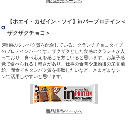
商品販売ページへ
【ホエイ・カゼイン・ソイ】inバープロテイン＜
ザクザクチョコ＞
3種類のタンパク質を配合している、クランチチョコタイプ
のプロテインバーです。ザクザクとした食感のクランチが入
っており、食べ応えを感じる方もいると思います。お菓子感
覚で食べられる手軽さがあり、仕事の合間や運動後の栄養補
給、間食でもタンパク質を摂取したいなど、さまざまなシー
ンで活用しやすいと思います。
商品販売ページへ