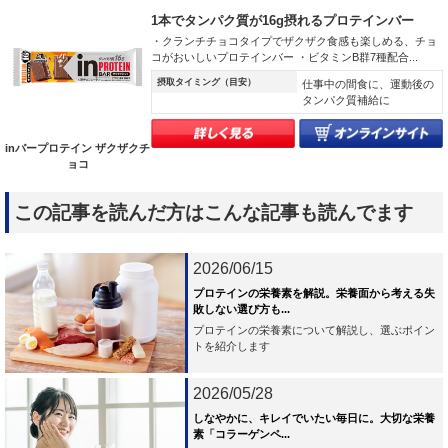
1本でタンパク質が16g摂れるプロテインバー
・クランチチョコタイプでザクザク食感も楽しめる、チョ
コがおいしいプロテインバー ・ビタミンB群7種配合...
摂取タイミング（目安）
仕事中の間食に、運動後の
タンパク質補給に
inバープロテイン ザクザクチ
ョコ
この記事を読んだ方はこんな記事も読んでます
2026/06/15
プロテインの栄養素を解説。栄養面から考える失
敗しない選び方も...
プロテインの栄養素について解説し、選ぶポイン
トを紹介します
2026/05/28
しなやかに、キレイでいたい毎日に。大切な栄養
素「コラーゲンペ...