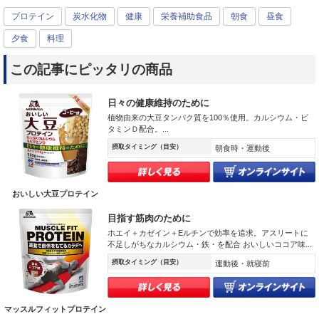
プロテイン
炭水化物
健康
栄養補助食品
朝食
昼食
夕食
料理
この記事にピッタリの商品
日々の健康維持のために
植物由来の大豆タンパク質を100％使用。カルシウム・ビ
タミンＤ配合。...
摂取タイミング（目安）
朝食時・運動後
おいしい大豆プロテイン
目指す筋肉のために
ホエイ＋カゼイン＋Eルチンで効率を追求。アスリートに
不足しがちなカルシウム・鉄・を配合 おいしいココア味...
摂取タイミング（目安）
運動後・就寝前
マッスルフィットプロテイン