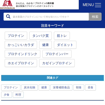
MENU
かんたん、わかる！プロテインの教科書
森永製菓のプロテインのポータルサイト
注目キーワード
プロテイン
タンパク質
筋トレ
かっこいいカラダ
健康
ダイエット
プロテインドリンク
プロテインバー
ホエイプロテイン
カゼインプロテイン
関連タグ
プロテイン
炭水化物
健康
栄養補助食品
朝食
昼食
夕食
料理