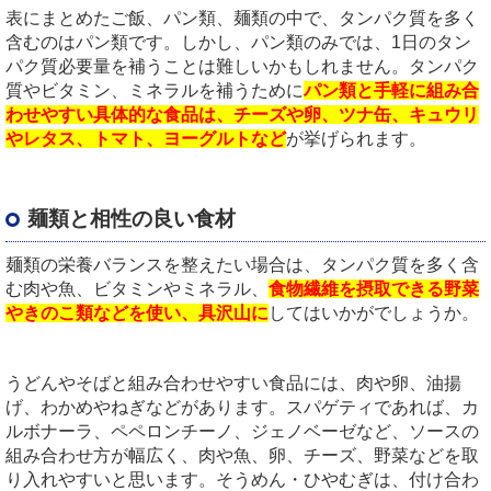
表にまとめたご飯、パン類、麺類の中で、タンパク質を多く
含むのはパン類です。しかし、パン類のみでは、1日のタン
パク質必要量を補うことは難しいかもしれません。タンパク
質やビタミン、ミネラルを補うために
パン類と手軽に組み合
わせやすい具体的な食品は、チーズや卵、ツナ缶、キュウリ
やレタス、トマト、ヨーグルト
など
が挙げられます。
麺類と相性の良い食材
麺類の栄養バランスを整えたい場合は、タンパク質を多く含
む肉や魚、ビタミンやミネラル、
食
物繊維を摂取できる野菜
やきのこ類などを使い、具沢山に
してはいかがでしょうか。
うどんやそばと組み合わせやすい食品には、肉や卵、油揚
げ、わかめやねぎなどがあります。スパゲティであれば、カ
ルボナーラ、ペペロンチーノ、ジェノベーゼなど、ソースの
組み合わせ方が幅広く、肉や魚、卵、チーズ、野菜などを取
り入れやすいと思います。そうめん・ひやむぎは、付け合わ